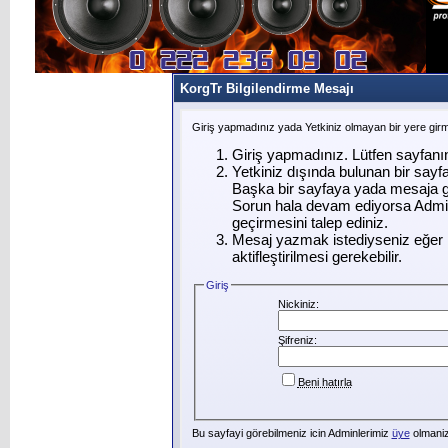
KorgTr Bilgilendirme Mesajı
Giriş yapmadınız yada Yetkiniz olmayan bir yere gir
Giriş yapmadınız. Lütfen sayfanı
Yetkiniz dışında bulunan bir say
Başka bir sayfaya yada mesaja g
Sorun hala devam ediyorsa Admin
geçirmesini talep ediniz.
Mesaj yazmak istediyseniz eğer ü
aktifleştirilmesi gerekebilir.
Giriş
Nickiniz:
Şifreniz:
Beni hatırla
Bu sayfayi görebilmeniz icin Adminlerimiz
üye
olmanizi