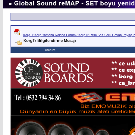
KorgTr Korg Yamaha Roland Forum / KorgTr Ritim Ses Soru Cevap Paylaşım 
KorgTr Bilgilendirme Mesajı
Yardım