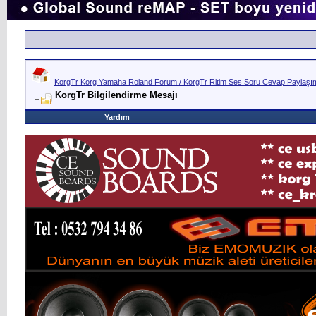
KorgTr Korg Yamaha Roland Forum / KorgTr Ritim Ses Soru Cevap Paylaşım 
KorgTr Bilgilendirme Mesajı
Yardım