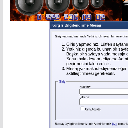
KorgTr Bilgilendirme Mesajı
Giriş yapmadınız yada Yetkiniz olmayan bir yere gir
Giriş yapmadınız. Lütfen sayfanı
Yetkiniz dışında bulunan bir say
Başka bir sayfaya yada mesaja g
Sorun hala devam ediyorsa Admin
geçirmesini talep ediniz.
Mesaj yazmak istediyseniz eğer ü
aktifleştirilmesi gerekebilir.
Giriş
Nickiniz:
Şifreniz:
Beni hatırla
Bu sayfayi görebilmeniz icin Adminlerimiz
üye
olmanizi