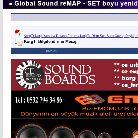
KorgTr Korg Yamaha Roland Forum / KorgTr Ritim Ses Soru Cevap Paylaşım 
KorgTr Bilgilendirme Mesajı
Yardım