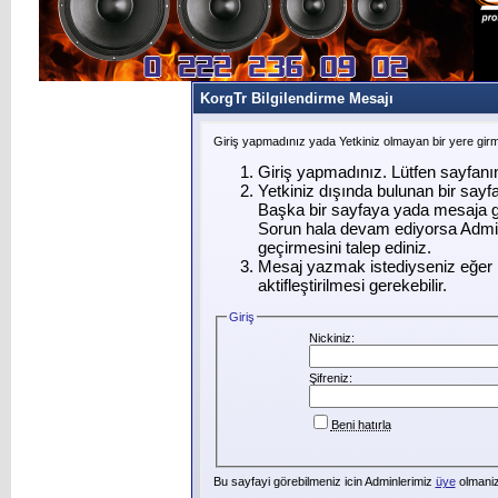
KorgTr Bilgilendirme Mesajı
Giriş yapmadınız yada Yetkiniz olmayan bir yere gir
Giriş yapmadınız. Lütfen sayfanı
Yetkiniz dışında bulunan bir say
Başka bir sayfaya yada mesaja g
Sorun hala devam ediyorsa Admin
geçirmesini talep ediniz.
Mesaj yazmak istediyseniz eğer ü
aktifleştirilmesi gerekebilir.
Giriş
Nickiniz:
Şifreniz:
Beni hatırla
Bu sayfayi görebilmeniz icin Adminlerimiz
üye
olmanizi