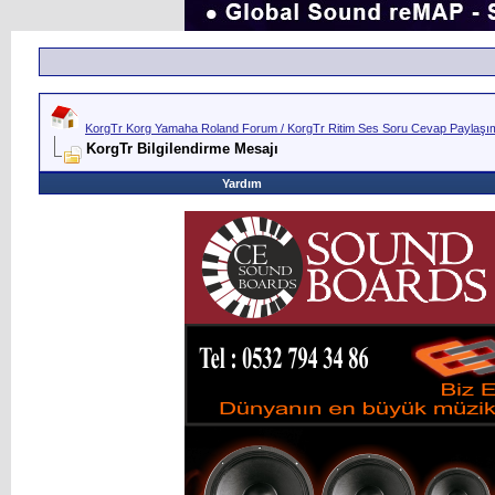
KorgTr Korg Yamaha Roland Forum / KorgTr Ritim Ses Soru Cevap Paylaşım 
KorgTr Bilgilendirme Mesajı
Yardım