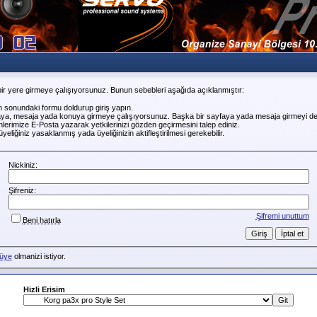
ir yere girmeye çalışıyorsunuz. Bunun sebebleri aşağıda açıklanmıştır:
n sonundaki formu doldurup giriş yapın.
faya, mesaja yada konuya girmeye çalışıyorsunuz. Başka bir sayfaya yada mesaja girmeyi de
erimize E-Posta yazarak yetkilerinizi gözden geçirmesini talep ediniz.
liğiniz yasaklanmış yada üyeliğinizin aktifleştirilmesi gerekebilir.
Nickiniz:
Şifreniz:
Şifremi unuttum
Beni hatırla
üye
olmanizi istiyor.
Hizli Erisim