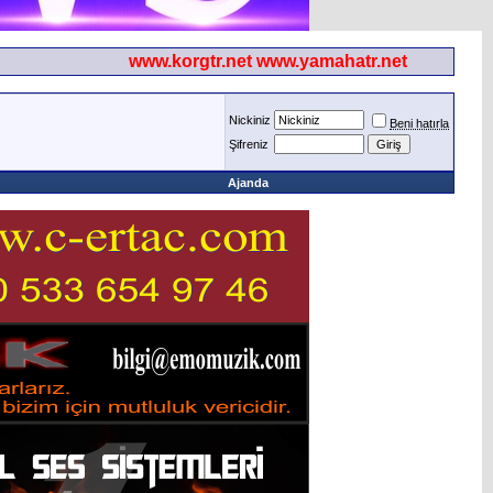
www.korgtr.net www.yamahatr.net
Nickiniz
Beni hatırla
Şifreniz
Ajanda