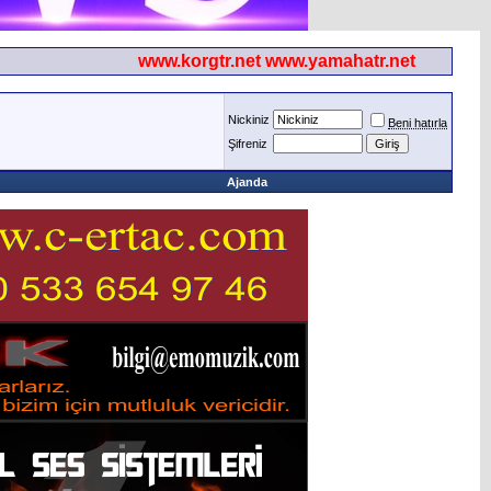
www.korgtr.net www.yamahatr.net
Nickiniz
Beni hatırla
Şifreniz
Ajanda