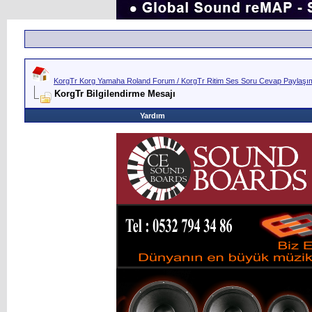
KorgTr Korg Yamaha Roland Forum / KorgTr Ritim Ses Soru Cevap Paylaşım 
KorgTr Bilgilendirme Mesajı
Yardım