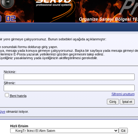
ir yere girmeye çalışıyorsunuz. Bunun sebebleri aşağıda açıklanmıştır:
n sonundaki formu doldurup giriş yapın.
faya, mesaja yada konuya girmeye çalışıyorsunuz. Başka bir sayfaya yada mesaja girmeyi de
erimize E-Posta yazarak yetkilerinizi gözden geçirmesini talep ediniz.
liğiniz yasaklanmış yada üyeliğinizin aktifleştirilmesi gerekebilir.
Nickiniz:
Şifreniz:
Şifremi unuttum
Beni hatırla
üye
olmanizi istiyor.
Hizli Erisim