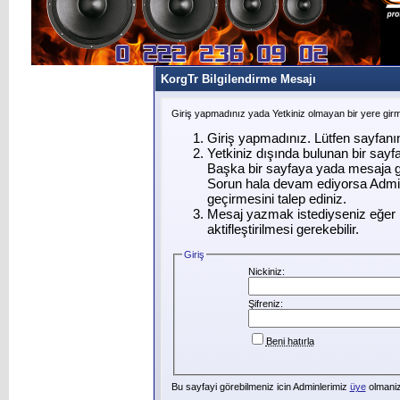
KorgTr Bilgilendirme Mesajı
Giriş yapmadınız yada Yetkiniz olmayan bir yere gir
Giriş yapmadınız. Lütfen sayfanı
Yetkiniz dışında bulunan bir say
Başka bir sayfaya yada mesaja g
Sorun hala devam ediyorsa Admin
geçirmesini talep ediniz.
Mesaj yazmak istediyseniz eğer ü
aktifleştirilmesi gerekebilir.
Giriş
Nickiniz:
Şifreniz:
Beni hatırla
Bu sayfayi görebilmeniz icin Adminlerimiz
üye
olmanizi