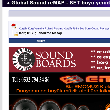
KorgTr Korg Yamaha Roland Forum / KorgTr Ritim Ses Soru Cevap Paylaşım 
KorgTr Bilgilendirme Mesajı
Yardım