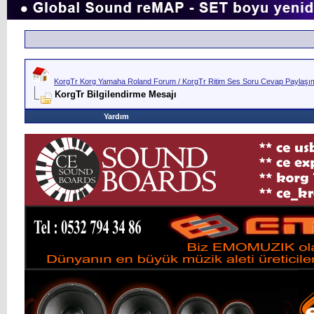
KorgTr Korg Yamaha Roland Forum / KorgTr Ritim Ses Soru Cevap Paylaşım 
KorgTr Bilgilendirme Mesajı
Yardım