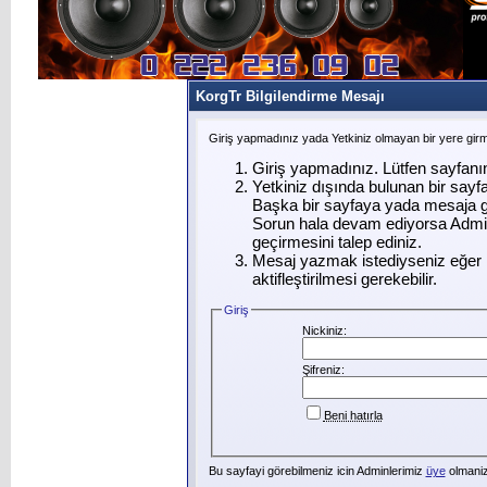
KorgTr Bilgilendirme Mesajı
Giriş yapmadınız yada Yetkiniz olmayan bir yere gir
Giriş yapmadınız. Lütfen sayfanı
Yetkiniz dışında bulunan bir say
Başka bir sayfaya yada mesaja g
Sorun hala devam ediyorsa Admin
geçirmesini talep ediniz.
Mesaj yazmak istediyseniz eğer ü
aktifleştirilmesi gerekebilir.
Giriş
Nickiniz:
Şifreniz:
Beni hatırla
Bu sayfayi görebilmeniz icin Adminlerimiz
üye
olmanizi