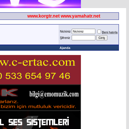
www.korgtr.net www.yamahatr.net
Nickiniz
Beni hatırla
Şifreniz
Ajanda