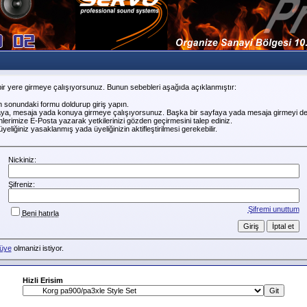
ir yere girmeye çalışıyorsunuz. Bunun sebebleri aşağıda açıklanmıştır:
n sonundaki formu doldurup giriş yapın.
faya, mesaja yada konuya girmeye çalışıyorsunuz. Başka bir sayfaya yada mesaja girmeyi de
erimize E-Posta yazarak yetkilerinizi gözden geçirmesini talep ediniz.
liğiniz yasaklanmış yada üyeliğinizin aktifleştirilmesi gerekebilir.
Nickiniz:
Şifreniz:
Şifremi unuttum
Beni hatırla
üye
olmanizi istiyor.
Hizli Erisim