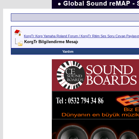
KorgTr Korg Yamaha Roland Forum / KorgTr Ritim Ses Soru Cevap Paylaşım 
KorgTr Bilgilendirme Mesajı
Yardım