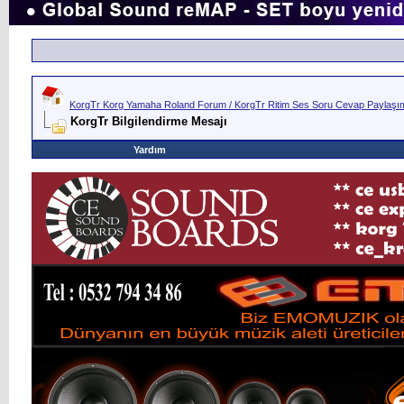
KorgTr Korg Yamaha Roland Forum / KorgTr Ritim Ses Soru Cevap Paylaşım 
KorgTr Bilgilendirme Mesajı
Yardım