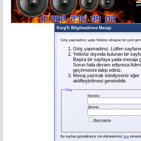
KorgTr Bilgilendirme Mesajı
Giriş yapmadınız yada Yetkiniz olmayan bir yere gir
Giriş yapmadınız. Lütfen sayfanı
Yetkiniz dışında bulunan bir say
Başka bir sayfaya yada mesaja g
Sorun hala devam ediyorsa Admin
geçirmesini talep ediniz.
Mesaj yazmak istediyseniz eğer ü
aktifleştirilmesi gerekebilir.
Giriş
Nickiniz:
Şifreniz:
Beni hatırla
Bu sayfayi görebilmeniz icin Adminlerimiz
üye
olmanizi