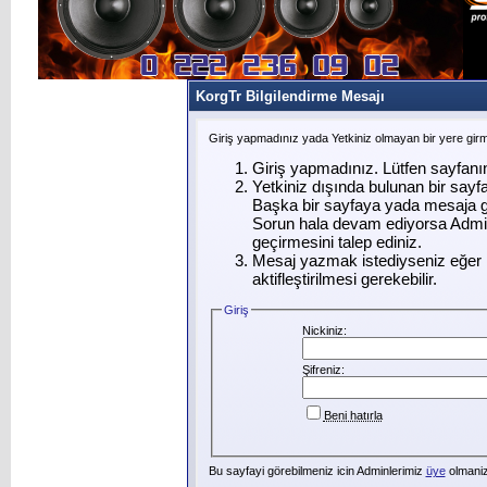
KorgTr Bilgilendirme Mesajı
Giriş yapmadınız yada Yetkiniz olmayan bir yere gir
Giriş yapmadınız. Lütfen sayfanı
Yetkiniz dışında bulunan bir say
Başka bir sayfaya yada mesaja g
Sorun hala devam ediyorsa Admin
geçirmesini talep ediniz.
Mesaj yazmak istediyseniz eğer ü
aktifleştirilmesi gerekebilir.
Giriş
Nickiniz:
Şifreniz:
Beni hatırla
Bu sayfayi görebilmeniz icin Adminlerimiz
üye
olmanizi