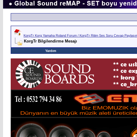
KorgTr Korg Yamaha Roland Forum / KorgTr Ritim Ses Soru Cevap Paylaşım 
KorgTr Bilgilendirme Mesajı
Yardım