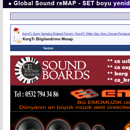
KorgTr Korg Yamaha Roland Forum / KorgTr Ritim Ses Soru Cevap Paylaşım 
KorgTr Bilgilendirme Mesajı
Yardım