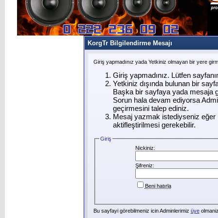
KorgTr Bilgilendirme Mesajı
Giriş yapmadınız yada Yetkiniz olmayan bir yere gir
Giriş yapmadınız. Lütfen sayfanı
Yetkiniz dışında bulunan bir say
Başka bir sayfaya yada mesaja g
Sorun hala devam ediyorsa Admin
geçirmesini talep ediniz.
Mesaj yazmak istediyseniz eğer ü
aktifleştirilmesi gerekebilir.
Giriş
Nickiniz:
Şifreniz:
Beni hatırla
Bu sayfayi görebilmeniz icin Adminlerimiz
üye
olmanizi