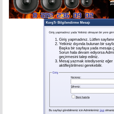
KorgTr Bilgilendirme Mesajı
Giriş yapmadınız yada Yetkiniz olmayan bir yere gir
Giriş yapmadınız. Lütfen sayfanı
Yetkiniz dışında bulunan bir say
Başka bir sayfaya yada mesaja g
Sorun hala devam ediyorsa Admin
geçirmesini talep ediniz.
Mesaj yazmak istediyseniz eğer ü
aktifleştirilmesi gerekebilir.
Giriş
Nickiniz:
Şifreniz:
Beni hatırla
Bu sayfayi görebilmeniz icin Adminlerimiz
üye
olmanizi