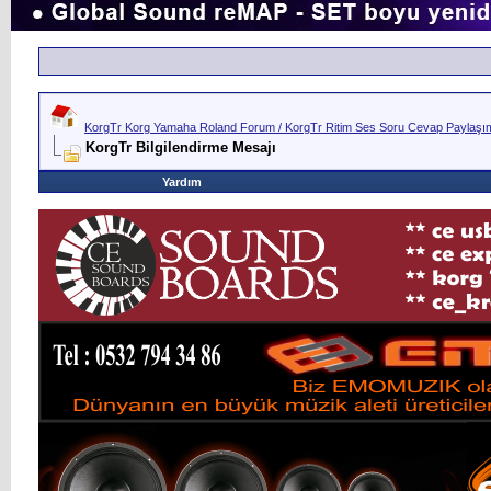
KorgTr Korg Yamaha Roland Forum / KorgTr Ritim Ses Soru Cevap Paylaşım 
KorgTr Bilgilendirme Mesajı
Yardım