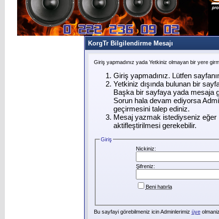
KorgTr Bilgilendirme Mesajı
Giriş yapmadınız yada Yetkiniz olmayan bir yere gir
Giriş yapmadınız. Lütfen sayfanı
Yetkiniz dışında bulunan bir say
Başka bir sayfaya yada mesaja g
Sorun hala devam ediyorsa Admin
geçirmesini talep ediniz.
Mesaj yazmak istediyseniz eğer ü
aktifleştirilmesi gerekebilir.
Giriş
Nickiniz:
Şifreniz:
Beni hatırla
Bu sayfayi görebilmeniz icin Adminlerimiz
üye
olmanizi