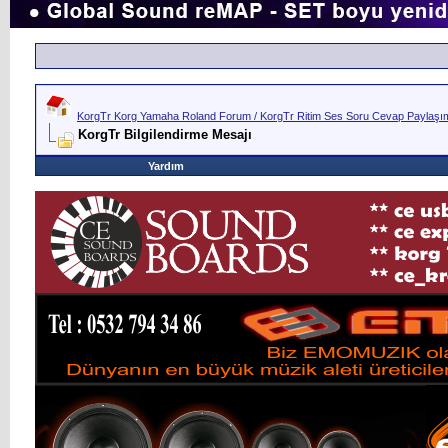
KorgTr Korg Yamaha Roland Forum / KorgTr Ritim Ses Soru Cevap Paylaşım 
KorgTr Bilgilendirme Mesajı
Yardım