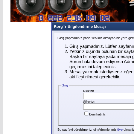
KorgTr Bilgilendirme Mesajı
Giriş yapmadınız yada Yetkiniz olmayan bir yere gir
Giriş yapmadınız. Lütfen sayfanı
Yetkiniz dışında bulunan bir say
Başka bir sayfaya yada mesaja g
Sorun hala devam ediyorsa Admin
geçirmesini talep ediniz.
Mesaj yazmak istediyseniz eğer ü
aktifleştirilmesi gerekebilir.
Giriş
Nickiniz:
Şifreniz:
Beni hatırla
Bu sayfayi görebilmeniz icin Adminlerimiz
üye
olmanizi