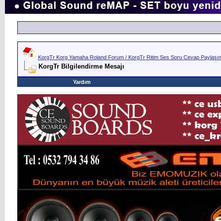
KorgTr Korg Yamaha Roland Forum / KorgTr Ritim Ses Soru Cevap Paylaşım 
KorgTr Bilgilendirme Mesajı
Yardım