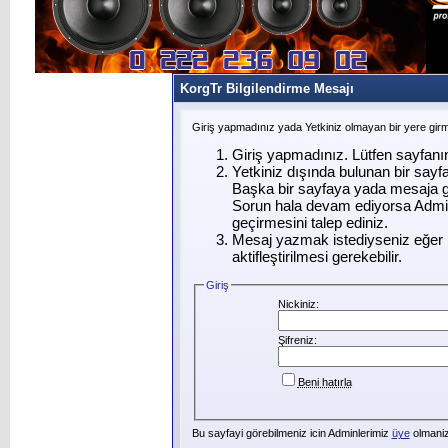
KorgTr Bilgilendirme Mesajı
Giriş yapmadınız yada Yetkiniz olmayan bir yere gir
Giriş yapmadınız. Lütfen sayfanı
Yetkiniz dışında bulunan bir say
Başka bir sayfaya yada mesaja g
Sorun hala devam ediyorsa Admin
geçirmesini talep ediniz.
Mesaj yazmak istediyseniz eğer ü
aktifleştirilmesi gerekebilir.
Giriş
Nickiniz:
Şifreniz:
Beni hatırla
Bu sayfayi görebilmeniz icin Adminlerimiz
üye
olmanizi