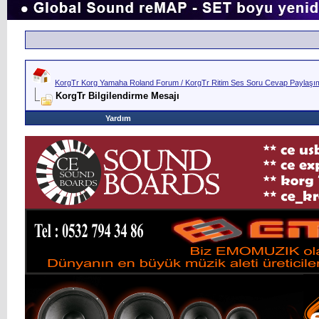
KorgTr Korg Yamaha Roland Forum / KorgTr Ritim Ses Soru Cevap Paylaşım 
KorgTr Bilgilendirme Mesajı
Yardım