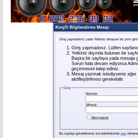
KorgTr Bilgilendirme Mesajı
Giriş yapmadınız yada Yetkiniz olmayan bir yere gir
Giriş yapmadınız. Lütfen sayfanı
Yetkiniz dışında bulunan bir say
Başka bir sayfaya yada mesaja g
Sorun hala devam ediyorsa Admin
geçirmesini talep ediniz.
Mesaj yazmak istediyseniz eğer ü
aktifleştirilmesi gerekebilir.
Giriş
Nickiniz:
Şifreniz:
Beni hatırla
Bu sayfayi görebilmeniz icin Adminlerimiz
üye
olmanizi