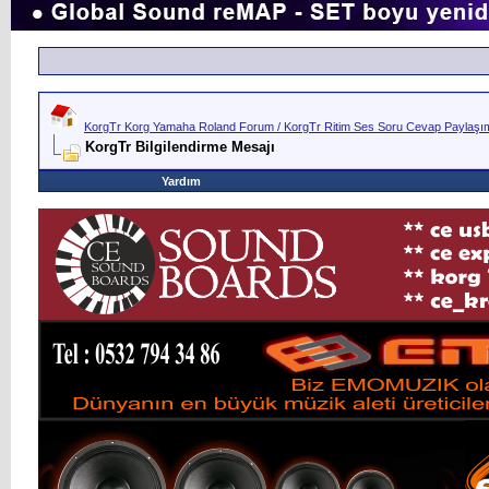
KorgTr Korg Yamaha Roland Forum / KorgTr Ritim Ses Soru Cevap Paylaşım 
KorgTr Bilgilendirme Mesajı
Yardım