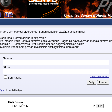
ir yere girmeye çalışıyorsunuz. Bunun sebebleri aşağıda açıklanmıştır:
n sonundaki formu doldurup giriş yapın.
faya, mesaja yada konuya girmeye çalışıyorsunuz. Başka bir sayfaya yada mesaja girmeyi de
erimize E-Posta yazarak yetkilerinizi gözden geçirmesini talep ediniz.
liğiniz yasaklanmış yada üyeliğinizin aktifleştirilmesi gerekebilir.
Nickiniz:
Şifreniz:
Şifremi unuttum
Beni hatırla
üye
olmanizi istiyor.
Hizli Erisim