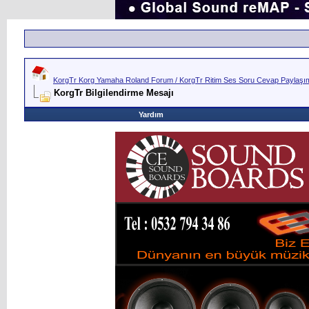
KorgTr Korg Yamaha Roland Forum / KorgTr Ritim Ses Soru Cevap Paylaşım 
KorgTr Bilgilendirme Mesajı
Yardım