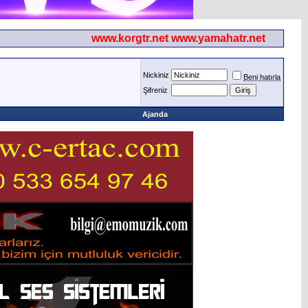
www.korgtr.net www.yamahatr.net
Nickiniz
Beni hatırla
Şifreniz
Ajanda