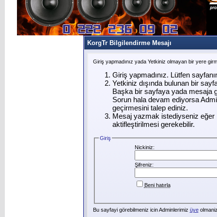
KorgTr Bilgilendirme Mesajı
Giriş yapmadınız yada Yetkiniz olmayan bir yere gir
Giriş yapmadınız. Lütfen sayfanı
Yetkiniz dışında bulunan bir say
Başka bir sayfaya yada mesaja g
Sorun hala devam ediyorsa Admin
geçirmesini talep ediniz.
Mesaj yazmak istediyseniz eğer ü
aktifleştirilmesi gerekebilir.
Giriş
Nickiniz:
Şifreniz:
Beni hatırla
Bu sayfayi görebilmeniz icin Adminlerimiz
üye
olmanizi