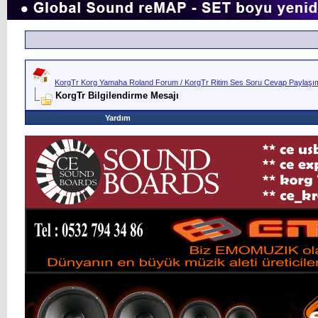
KorgTr Korg Yamaha Roland Forum / KorgTr Ritim Ses Soru Cevap Paylaşım 
KorgTr Bilgilendirme Mesajı
Yardım