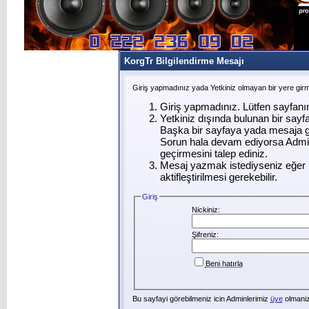
KorgTr Bilgilendirme Mesajı
Giriş yapmadınız yada Yetkiniz olmayan bir yere gir
Giriş yapmadınız. Lütfen sayfanı
Yetkiniz dışında bulunan bir say
Başka bir sayfaya yada mesaja g
Sorun hala devam ediyorsa Admin
geçirmesini talep ediniz.
Mesaj yazmak istediyseniz eğer ü
aktifleştirilmesi gerekebilir.
Giriş
Nickiniz:
Şifreniz:
Beni hatırla
Bu sayfayi görebilmeniz icin Adminlerimiz
üye
olmanizi