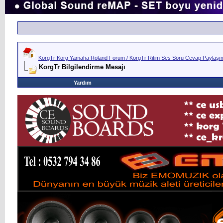
KorgTr Korg Yamaha Roland Forum / KorgTr Ritim Ses Soru Cevap Paylaşım 
KorgTr Bilgilendirme Mesajı
Yardım