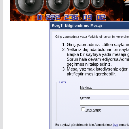
KorgTr Bilgilendirme Mesajı
Giriş yapmadınız yada Yetkiniz olmayan bir yere gir
Giriş yapmadınız. Lütfen sayfanı
Yetkiniz dışında bulunan bir say
Başka bir sayfaya yada mesaja g
Sorun hala devam ediyorsa Admin
geçirmesini talep ediniz.
Mesaj yazmak istediyseniz eğer ü
aktifleştirilmesi gerekebilir.
Giriş
Nickiniz:
Şifreniz:
Beni hatırla
Bu sayfayi görebilmeniz icin Adminlerimiz
üye
olmanizi