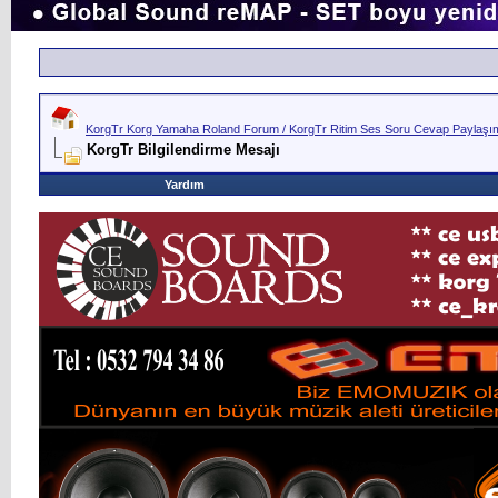
KorgTr Korg Yamaha Roland Forum / KorgTr Ritim Ses Soru Cevap Paylaşım 
KorgTr Bilgilendirme Mesajı
Yardım