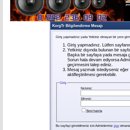
KorgTr Bilgilendirme Mesajı
Giriş yapmadınız yada Yetkiniz olmayan bir yere gir
Giriş yapmadınız. Lütfen sayfanı
Yetkiniz dışında bulunan bir say
Başka bir sayfaya yada mesaja g
Sorun hala devam ediyorsa Admin
geçirmesini talep ediniz.
Mesaj yazmak istediyseniz eğer ü
aktifleştirilmesi gerekebilir.
Giriş
Nickiniz:
Şifreniz:
Beni hatırla
Bu sayfayi görebilmeniz icin Adminlerimiz
üye
olmanizi