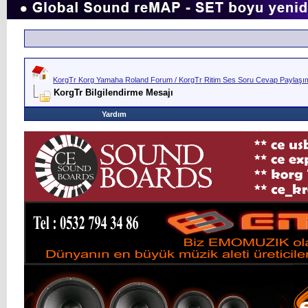
KorgTr Korg Yamaha Roland Forum / KorgTr Ritim Ses Soru Cevap Paylaşım 
KorgTr Bilgilendirme Mesajı
Yardım