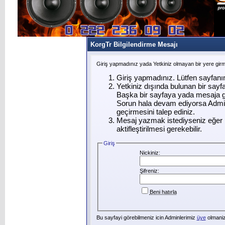
KorgTr Bilgilendirme Mesajı
Giriş yapmadınız yada Yetkiniz olmayan bir yere gir
Giriş yapmadınız. Lütfen sayfanı
Yetkiniz dışında bulunan bir say
Başka bir sayfaya yada mesaja g
Sorun hala devam ediyorsa Admin
geçirmesini talep ediniz.
Mesaj yazmak istediyseniz eğer ü
aktifleştirilmesi gerekebilir.
Giriş
Nickiniz:
Şifreniz:
Beni hatırla
Bu sayfayi görebilmeniz icin Adminlerimiz
üye
olmanizi