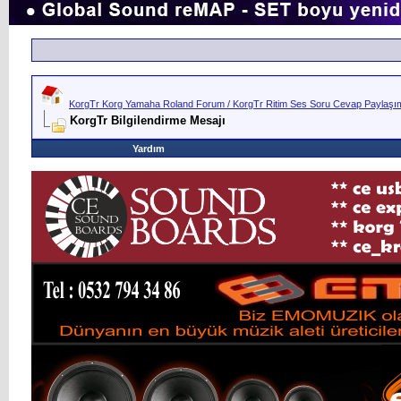
KorgTr Korg Yamaha Roland Forum / KorgTr Ritim Ses Soru Cevap Paylaşım 
KorgTr Bilgilendirme Mesajı
Yardım