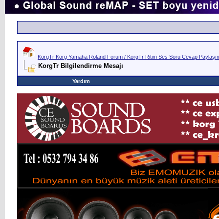
KorgTr Korg Yamaha Roland Forum / KorgTr Ritim Ses Soru Cevap Paylaşım 
KorgTr Bilgilendirme Mesajı
Yardım