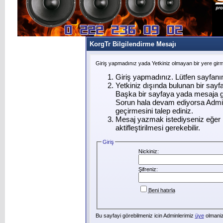
KorgTr Bilgilendirme Mesajı
Giriş yapmadınız yada Yetkiniz olmayan bir yere gir
Giriş yapmadınız. Lütfen sayfanı
Yetkiniz dışında bulunan bir say
Başka bir sayfaya yada mesaja g
Sorun hala devam ediyorsa Admin
geçirmesini talep ediniz.
Mesaj yazmak istediyseniz eğer ü
aktifleştirilmesi gerekebilir.
Giriş
Nickiniz:
Şifreniz:
Beni hatırla
Bu sayfayi görebilmeniz icin Adminlerimiz
üye
olmanizi