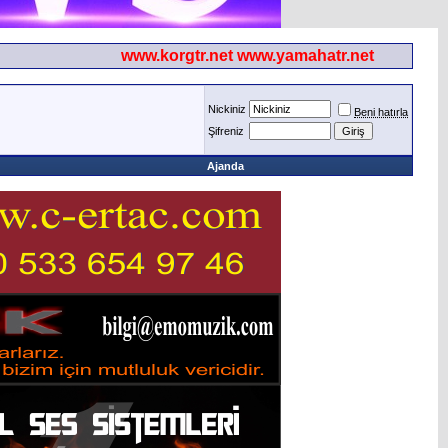
www.korgtr.net www.yamahatr.net
Nickiniz
Beni hatırla
Şifreniz
Ajanda