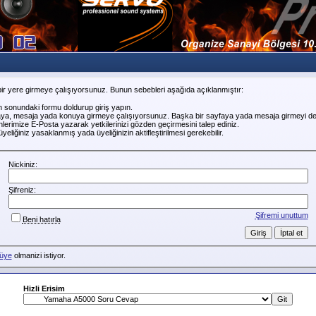
ir yere girmeye çalışıyorsunuz. Bunun sebebleri aşağıda açıklanmıştır:
n sonundaki formu doldurup giriş yapın.
faya, mesaja yada konuya girmeye çalışıyorsunuz. Başka bir sayfaya yada mesaja girmeyi de
erimize E-Posta yazarak yetkilerinizi gözden geçirmesini talep ediniz.
liğiniz yasaklanmış yada üyeliğinizin aktifleştirilmesi gerekebilir.
Nickiniz:
Şifreniz:
Şifremi unuttum
Beni hatırla
üye
olmanizi istiyor.
Hizli Erisim