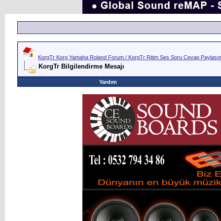
KorgTr Korg Yamaha Roland Forum / KorgTr Ritim Ses Soru Cevap Paylaşım 
KorgTr Bilgilendirme Mesajı
Yardım