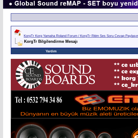
KorgTr Korg Yamaha Roland Forum / KorgTr Ritim Ses Soru Cevap Paylaşım 
KorgTr Bilgilendirme Mesajı
Yardım