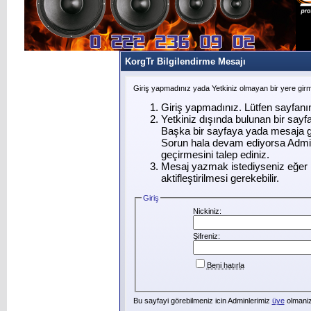
KorgTr Bilgilendirme Mesajı
Giriş yapmadınız yada Yetkiniz olmayan bir yere gir
Giriş yapmadınız. Lütfen sayfanı
Yetkiniz dışında bulunan bir say
Başka bir sayfaya yada mesaja g
Sorun hala devam ediyorsa Admin
geçirmesini talep ediniz.
Mesaj yazmak istediyseniz eğer ü
aktifleştirilmesi gerekebilir.
Giriş
Nickiniz:
Şifreniz:
Beni hatırla
Bu sayfayi görebilmeniz icin Adminlerimiz
üye
olmanizi