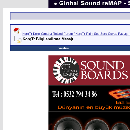
KorgTr Korg Yamaha Roland Forum / KorgTr Ritim Ses Soru Cevap Paylaşım 
KorgTr Bilgilendirme Mesajı
Yardım