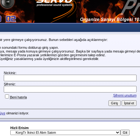
ir yere girmeye çalışıyorsunuz. Bunun sebebleri aşağıda açıklanmıştır:
n sonundaki formu doldurup giriş yapın.
faya, mesaja yada konuya girmeye çalışıyorsunuz. Başka bir sayfaya yada mesaja girmeyi de
erimize E-Posta yazarak yetkilerinizi gözden geçirmesini talep ediniz.
liğiniz yasaklanmış yada üyeliğinizin aktifleştirilmesi gerekebilir.
Nickiniz:
Şifreniz:
Şifremi unuttum
Beni hatırla
üye
olmanizi istiyor.
Hizli Erisim