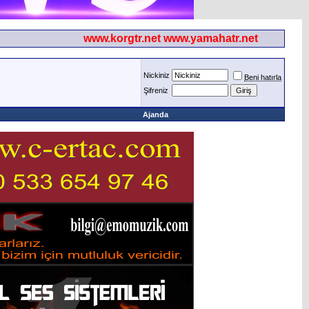
www.korgtr.net www.yamahatr.net
Nickiniz
Beni hatırla
Şifreniz
Ajanda