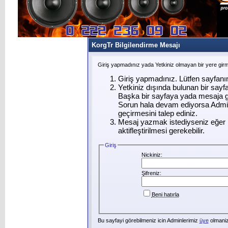
KorgTr Bilgilendirme Mesajı
Giriş yapmadınız yada Yetkiniz olmayan bir yere gir
Giriş yapmadınız. Lütfen sayfanı
Yetkiniz dışında bulunan bir say
Başka bir sayfaya yada mesaja g
Sorun hala devam ediyorsa Admin
geçirmesini talep ediniz.
Mesaj yazmak istediyseniz eğer ü
aktifleştirilmesi gerekebilir.
Giriş
Nickiniz:
Şifreniz:
Beni hatırla
Bu sayfayi görebilmeniz icin Adminlerimiz
üye
olmanizi