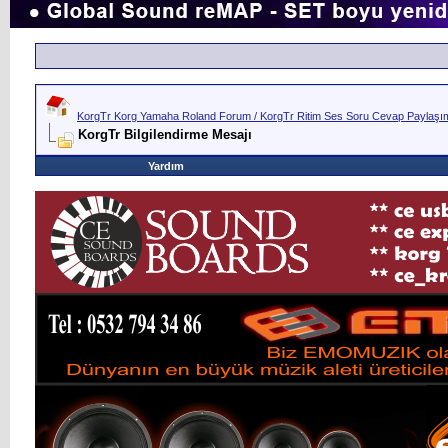
KorgTr Korg Yamaha Roland Forum / KorgTr Ritim Ses Soru Cevap Paylaşım 
KorgTr Bilgilendirme Mesajı
Yardım