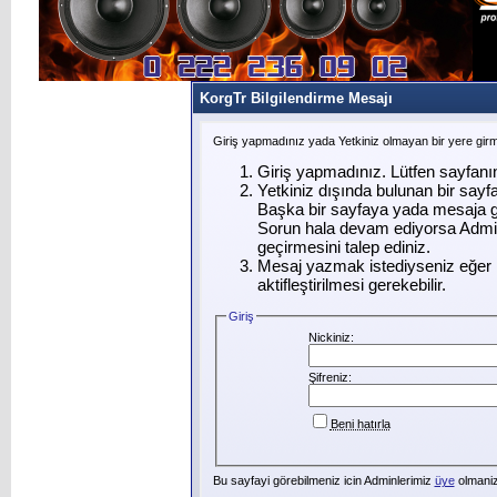
KorgTr Bilgilendirme Mesajı
Giriş yapmadınız yada Yetkiniz olmayan bir yere gir
Giriş yapmadınız. Lütfen sayfanı
Yetkiniz dışında bulunan bir say
Başka bir sayfaya yada mesaja g
Sorun hala devam ediyorsa Admin
geçirmesini talep ediniz.
Mesaj yazmak istediyseniz eğer ü
aktifleştirilmesi gerekebilir.
Giriş
Nickiniz:
Şifreniz:
Beni hatırla
Bu sayfayi görebilmeniz icin Adminlerimiz
üye
olmanizi