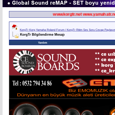
www.korgtr.net www.yamahatr.net
KorgTr Korg Yamaha Roland Forum / KorgTr Ritim Ses Soru Cevap Paylaşım 
KorgTr Bilgilendirme Mesajı
Yardım