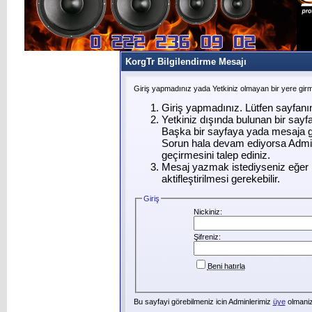
KorgTr Bilgilendirme Mesajı
Giriş yapmadınız yada Yetkiniz olmayan bir yere gir
Giriş yapmadınız. Lütfen sayfanı
Yetkiniz dışında bulunan bir say
Başka bir sayfaya yada mesaja g
Sorun hala devam ediyorsa Admin
geçirmesini talep ediniz.
Mesaj yazmak istediyseniz eğer ü
aktifleştirilmesi gerekebilir.
Giriş
Nickiniz:
Şifreniz:
Beni hatırla
Bu sayfayi görebilmeniz icin Adminlerimiz
üye
olmanizi