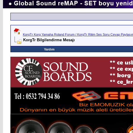
KorgTr Korg Yamaha Roland Forum / KorgTr Ritim Ses Soru Cevap Paylaşım 
KorgTr Bilgilendirme Mesajı
Yardım