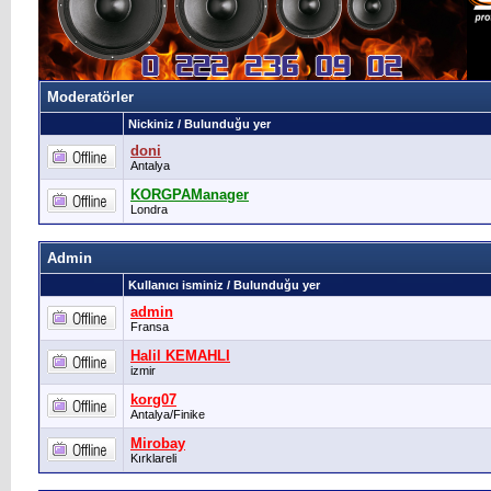
Moderatörler
Nickiniz / Bulunduğu yer
doni
Antalya
KORGPAManager
Londra
Admin
Kullanıcı isminiz / Bulunduğu yer
admin
Fransa
Halil KEMAHLI
izmir
korg07
Antalya/Finike
Mirobay
Kırklareli