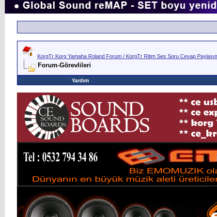
KorgTr Korg Yamaha Roland Forum / KorgTr Ritim Ses Soru Cevap Paylaşım 
Forum-Görevlileri
Yardım