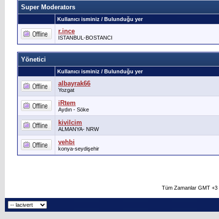
Super Moderators
Kullanıcı isminiz / Bulunduğu yer
r.ince
ISTANBUL-BOSTANCI
Yönetici
Kullanıcı isminiz / Bulunduğu yer
albayrak66
Yozgat
iRtem
Aydın - Söke
kivilcim
ALMANYA- NRW
vehbi
konya-seydişehir
Tüm Zamanlar GMT +3 O