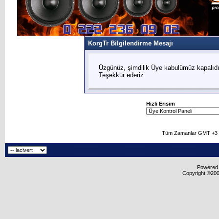
KorgTr Bilgilendirme Mesajı
Üzgünüz, şimdilik Üye kabulümüz kapalıdır
Teşekkür ederiz
Hizli Erisim
Tüm Zamanlar GMT +3 O
Powered b
Copyright ©2000