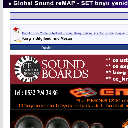
KorgTr Korg Yamaha Roland Forum / KorgTr Ritim Ses Soru Cevap Paylaşım 
KorgTr Bilgilendirme Mesajı
Yardım