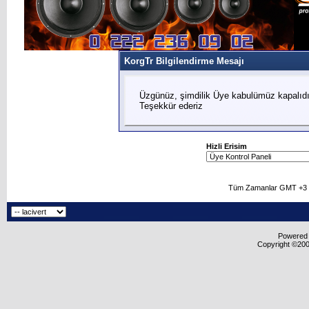
KorgTr Bilgilendirme Mesajı
Üzgünüz, şimdilik Üye kabulümüz kapalıdır
Teşekkür ederiz
Hizli Erisim
Tüm Zamanlar GMT +3 O
Powered b
Copyright ©2000