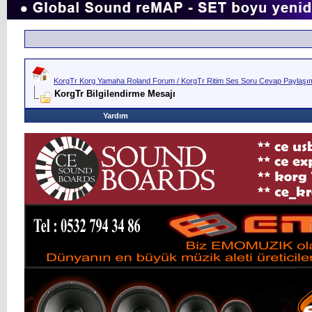
KorgTr Korg Yamaha Roland Forum / KorgTr Ritim Ses Soru Cevap Paylaşım 
KorgTr Bilgilendirme Mesajı
Yardım