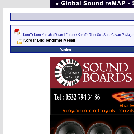
KorgTr Korg Yamaha Roland Forum / KorgTr Ritim Ses Soru Cevap Paylaşım 
KorgTr Bilgilendirme Mesajı
Yardım