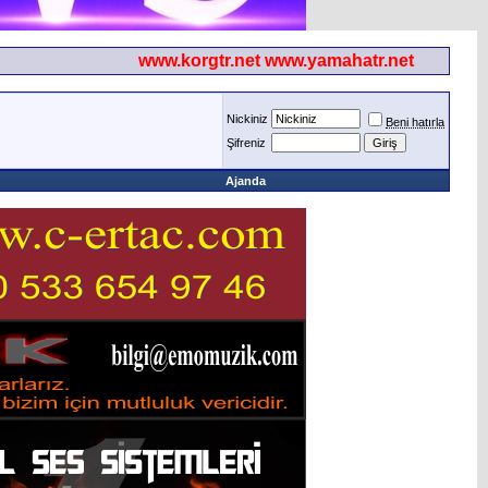
www.korgtr.net www.yamahatr.net
Nickiniz
Beni hatırla
Şifreniz
Ajanda