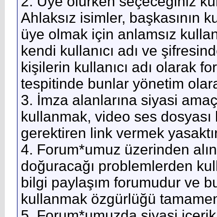
2. Üye olurken seçeceğiniz kull
Ahlaksız isimler, başkasının kul
üye olmak için anlamsız kullan
kendi kullanıcı adı ve şifresind
kişilerin kullanıcı adı olarak 
tespitinde bunlar yönetim olar
3. İmza alanlarına siyasi ama
kullanmak, video ses dosyası
gerektiren link vermek yasaktır
4. Forum*umuz üzerinden alın
doğuracağı problemlerden kull
bilgi paylaşım forumudur ve bu
kullanmak özgürlüğü tamamen k
5. Forum*umuzda siyasi içerikli