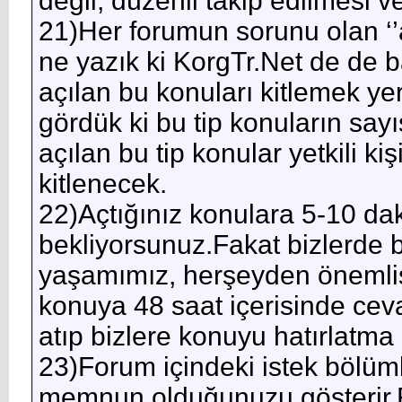
değil, düzenli takip edilmesi 
21)Her forumun sorunu olan ‘
ne yazık ki KorgTr.Net de de ba
açılan bu konuları kitlemek yer
gördük ki bu tip konuların say
açılan bu tip konular yetkili k
kitlenecek.
22)Açtığınız konulara 5-10 da
bekliyorsunuz.Fakat bizlerde b
yaşamımız, herşeyden önemlis
konuya 48 saat içerisinde ceva
atıp bizlere konuyu hatırlatma
23)Forum içindeki istek bölüm
memnun olduğunuzu gösterir.Fak