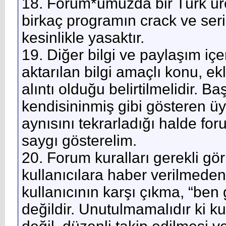
18. Forum*umuzda bir Türk üret
birkaç programın crack ve seri
kesinlikle yasaktır.
19. Diğer bilgi ve paylaşım içe
aktarılan bilgi amaçlı konu, e
alıntı olduğu belirtilmelidir. B
kendisininmiş gibi gösteren üy
aynısını tekrarladığı halde fo
saygı gösterelim.
20. Forum kuralları gerekli gö
kullanıcılara haber verilmeden d
kullanıcının karşı çıkma, “ben
değildir. Unutulmamalıdır ki k