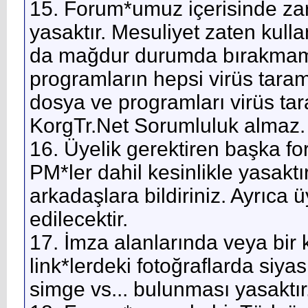
15. Forum*umuz içerisinde zara
yasaktır. Mesuliyet zaten kulla
da mağdur durumda bırakmama
programların hepsi virüs taram
dosya ve programları virüs tar
KorgTr.Net Sorumluluk almaz.
16. Üyelik gerektiren başka fo
PM*ler dahil kesinlikle yasaktı
arkadaşlara bildiriniz. Ayrıc
edilecektir.
17. İmza alanlarında veya bir
link*lerdeki fotoğraflarda siyas
simge vs... bulunması yasaktır