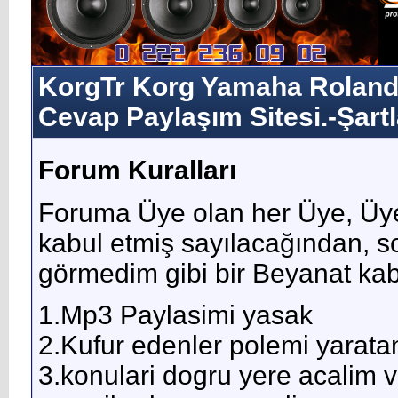
KorgTr Korg Yamaha Roland 
Cevap Paylaşım Sitesi.-Şartl
Forum Kuralları
Foruma Üye olan her Üye, Üye
kabul etmiş sayılacağından, 
görmedim gibi bir Beyanat kab
1.Mp3 Paylasimi yasak
2.Kufur edenler polemi yarata
3.konulari dogru yere acalim v