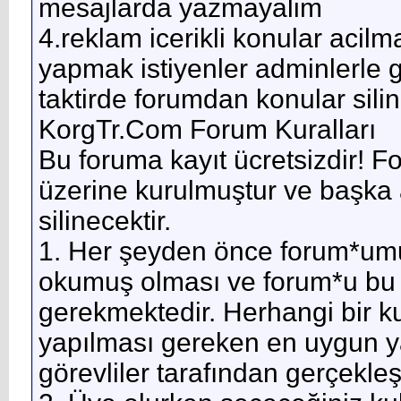
mesajlarda yazmayalim
4.reklam icerikli konular acilm
yapmak istiyenler adminlerle g
taktirde forumdan konular silini
KorgTr.Com Forum Kuralları
Bu foruma kayıt ücretsizdir! Fo
üzerine kurulmuştur ve başka 
silinecektir.
1. Her şeyden önce forum*umu
okumuş olması ve forum*u bu 
gerekmektedir. Herhangi bir k
yapılması gereken en uygun y
görevliler tarafından gerçekleşti