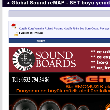
KorgTr Korg Yamaha Roland Forum / KorgTr Ritim Ses Soru Cevap Paylaşım 
Forum Kuralları
Yardım