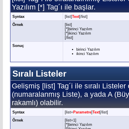
Yazılım [*] Tag´ı ile başlar.
Syntax
[list]
Text
[/list]
Örnek
[list]
[*]birinci Yazılım
[*]ikinci Yazılım
[/list]
Sonuç
birinci Yazılım
ikinci Yazılım
Sıralı Listeler
Gelişmiş [list] Tag´i ile sıralı Listele
(numaralanmış Liste), a yada A (Büyü
rakamlı) olabilir.
Syntax
[list=
Parametre
]
Text
[/list]
Örnek
[list=1]
[*]birinci Yazılım
[*]ikinci Yazılım