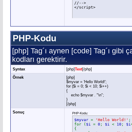
//-->

</script>
PHP-Kodu
[php] Tag´ı aynen [code] Tag´ı gibi ça
kodları gerektirir.
Syntax
[php]
Text
[/php]
Örnek
[php]
$myvar = 'Hello World!';
for ($
i = 0; $i < 10; $i++)
{
echo $myvar . "\n";
}
[/php]
Sonuç
PHP-Kodu:
$myvar
=
'Hello World!'
;
for (
$i
=
0
;
$i
<
10
;
$i
{