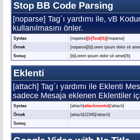
Stop BB Code Parsing
[noparse] Tag´ı yardımı ile, vB Kod
kullanılmasını önler.
Syntax
[noparse]
[b]Text[/b]
[/noparse]
Örnek
[noparse][b]Lorem ipsum dolor sit amet
Sonuç
[b]Lorem ipsum dolor sit amet[/b]
Eklenti
[attach] Tag´ı yardımı ile Eklenti Mesa
sadece Mesaja eklenen Eklentiler içi
Syntax
[attach]
attachmentid
[/attach]
Örnek
[attach]12345[/attach]
Sonuç