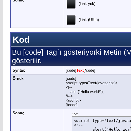
Sonuç
(Link yok)
(Link (URL))
Kod
Bu [code] Tag´ı gösteriyorki Metin 
gösterilir.
Syntax
[code]
Text
[/code]
Örnek
[code]
<script type="text/javascript">
<!--
alert("Hello world!");
//-->
</script>
[/code]
Sonuç
Kod:
<script type="text/javasc
<!--

	alert("Hello world!");
