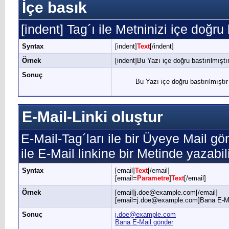
İçe basık
[indent] Tag´ı ile Metninizi içe doğru 
Syntax
[indent]
Text
[/indent]
Örnek
[indent]Bu Yazı içe doğru bastırılmıştır
Sonuç
Bu Yazı içe doğru bastırılmıştır
E-Mail-Linki oluştur
E-Mail-Tag´ları ile bir Üyeye Mail gö
ile E-Mail linkine bir Metinde yazabili
Syntax
[email]
Text
[/email]
[email=
Parametre
]
Text
[/email]
Örnek
[email]j.doe@example.com[/email]
[email=j.doe@example.com]Bana E-Mai
Sonuç
j.doe@example.com
Bana E-Mail gönder