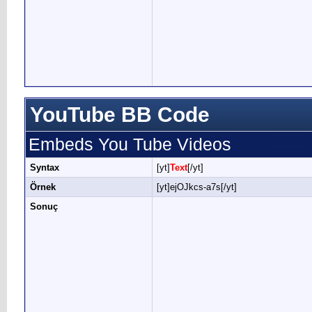
YouTube BB Code
Embeds You Tube Videos
Syntax
[yt]
Text
[/yt]
Örnek
[yt]ejOJkcs-a7s[/yt]
Sonuç