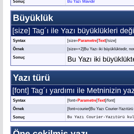
Sonuç
Bu Yazı Mavidir
Büyüklük
[size] Tag´ı ile Yazı büyüklükleri değişt
Syntax
[size=
Parametre
]
Text
[/size]
Örnek
[size=+2]Bu Yazı iki büyüklüktedir, no
Sonuç
Bu Yazı iki büyüklük
Yazı türü
[font] Tag´ı yardımı ile Metninizin yaz
Syntax
[font=
Parametre
]
Text
[/font]
Örnek
[font=courier]Bu Yazı Courier-Yazıtürü 
Sonuç
Bu Yazı Courier-Yazıtürü ku
Öne çekilmiş yazı