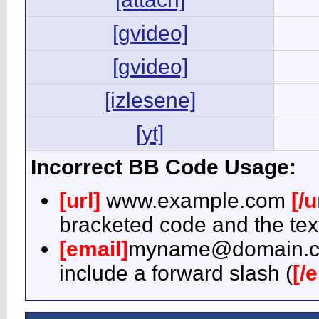
[gvideo]
[gvideo]
[izlesene]
[yt]
Incorrect BB Code Usage:
[url]
www.example.com
[/u
bracketed code and the text
[email]
myname@domain.
include a forward slash (
[/