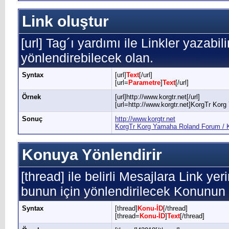
Link oluştur
[url] Tag´ı yardımı ile Linkler yazabil
yönlendirebilecek olan.
Syntax
[url]
Text
[/url]
[url=
Parametre
]
Text
[/url]
Örnek
[url]http://www.korgtr.net[/url]
[url=http://www.korgtr.net]KorgTr Kor
Sonuç
http://www.korgtr.net
KorgTr Korg Yamaha Roland Forum / K
Konuya Yönlendirir
[thread] ile belirli Mesajlara Link yer
bunun için yönlendirilecek Konunun 
Syntax
[thread]
Konu-İD
[/thread]
[thread=
Konu-İD
]
Text
[/thread]