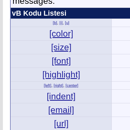
messages.
vB Kodu Listesi
[b]
,
[i]
,
[u]
[color]
[size]
[font]
[highlight]
[left]
,
[right]
,
[center]
[indent]
[email]
[url]