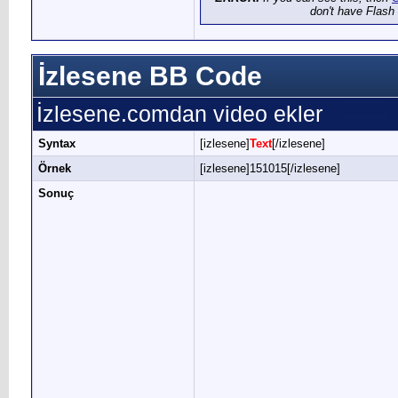
don't have Flash 
İzlesene BB Code
İzlesene.comdan video ekler
Syntax
[izlesene]
Text
[/izlesene]
Örnek
[izlesene]151015[/izlesene]
Sonuç