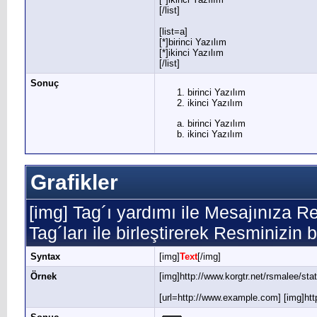
[/list]
[list=a]
[*]birinci Yazılım
[*]ikinci Yazılım
[/list]
Sonuç
birinci Yazılım
ikinci Yazılım
birinci Yazılım
ikinci Yazılım
Grafikler
[img] Tag´ı yardımı ile Mesajınıza R
Tag´ları ile birleştirerek Resminizin 
Syntax
[img]
Text
[/img]
Örnek
[img]http://www.korgtr.net/rsmalee/sta
[url=http://www.example.com] [img]http