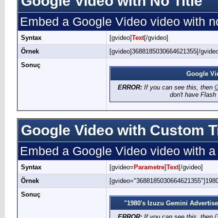
Google Video with No Title
Embed a Google Video video with no
Syntax
[gvideo]
Text
[/gvideo]
Örnek
[gvideo]3688185030664621355[/gvideo
Sonuç
Google Vi
ERROR:
If you can see this, then
G
don't have Flash 
Google Video with Custom Ti
Embed a Google Video video with a c
Syntax
[gvideo=
Parametre
]
Text
[/gvideo]
Örnek
[gvideo="3688185030664621355"]1980'
Sonuç
"1980's Izuzu Gemini Advertis
ERROR:
If you can see this, then
G