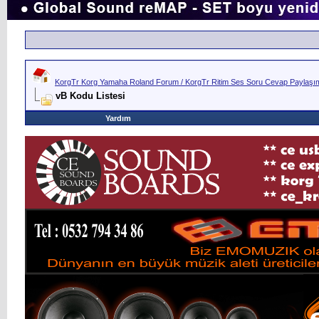
KorgTr Korg Yamaha Roland Forum / KorgTr Ritim Ses Soru Cevap Paylaşım 
vB Kodu Listesi
Yardım