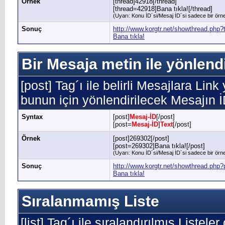
Örnek
[thread]42918[/thread]
[thread=42918]Bana tıkla![/thread]
(Uyarı: Konu İD´si/Mesaj İD´si sadece bir örnek
Sonuç
http://www.korgtr.net/showthread.php
Bana tıkla!
Bir Mesaja metin ile yönlend
[post] Tag´ı ile belirli Mesajlara Link
bunun için yönlendirilecek Mesajın 
Syntax
[post]
Mesaj-İD
[/post]
[post=
Mesaj-İD
]
Text
[/post]
Örnek
[post]269302[/post]
[post=269302]Bana tıkla![/post]
(Uyarı: Konu İD´si/Mesaj İD´si sadece bir örnek
Sonuç
http://www.korgtr.net/showthread.ph
Bana tıkla!
Sıralanmamış Liste
[list] Tag´ı ile sıralandırılmış Listele