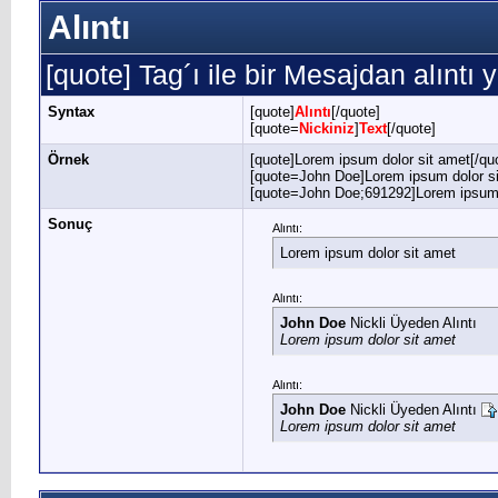
Alıntı
[quote] Tag´ı ile bir Mesajdan alıntı y
Syntax
[quote]
Alıntı
[/quote]
[quote=
Nickiniz
]
Text
[/quote]
Örnek
[quote]Lorem ipsum dolor sit amet[/qu
[quote=John Doe]Lorem ipsum dolor si
[quote=John Doe;691292]Lorem ipsum d
Sonuç
Alıntı:
Lorem ipsum dolor sit amet
Alıntı:
John Doe
Nickli Üyeden Alıntı
Lorem ipsum dolor sit amet
Alıntı:
John Doe
Nickli Üyeden Alıntı
Lorem ipsum dolor sit amet