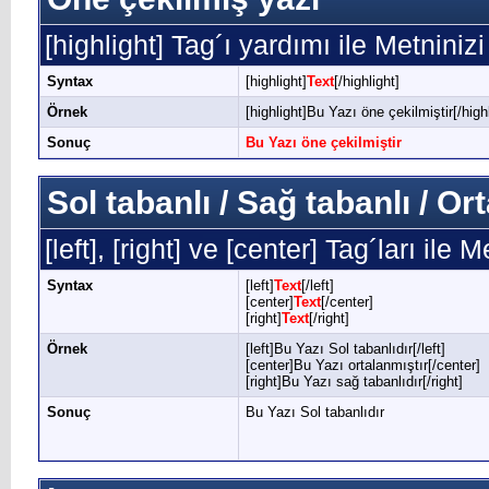
[highlight] Tag´ı yardımı ile Metninizi
Syntax
[highlight]
Text
[/highlight]
Örnek
[highlight]Bu Yazı öne çekilmiştir[/highl
Sonuç
Bu Yazı öne çekilmiştir
Sol tabanlı / Sağ tabanlı / O
[left], [right] ve [center] Tag´ları ile
Syntax
[left]
Text
[/left]
[center]
Text
[/center]
[right]
Text
[/right]
Örnek
[left]Bu Yazı Sol tabanlıdır[/left]
[center]Bu Yazı ortalanmıştır[/center]
[right]Bu Yazı sağ tabanlıdır[/right]
Sonuç
Bu Yazı Sol tabanlıdır