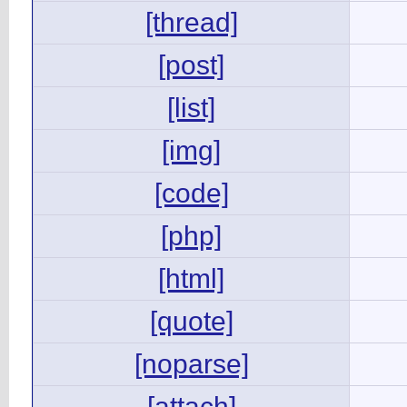
[thread]
[post]
[list]
[img]
[code]
[php]
[html]
[quote]
[noparse]
[attach]