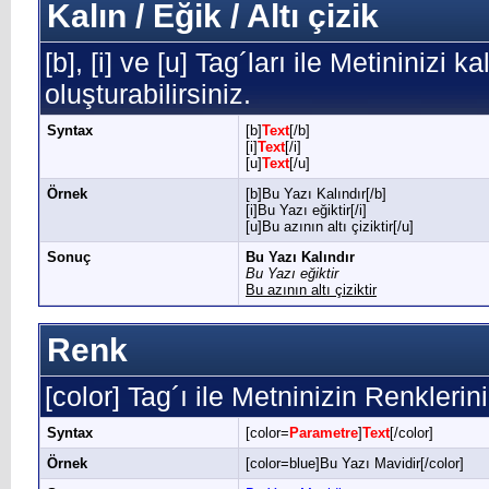
Kalın / Eğik / Altı çizik
[b], [i] ve [u] Tag´ları ile Metininizi k
oluşturabilirsiniz.
Syntax
[b]
Text
[/b]
[i]
Text
[/i]
[u]
Text
[/u]
Örnek
[b]Bu Yazı Kalındır[/b]
[i]Bu Yazı eğiktir[/i]
[u]Bu azının altı çiziktir[/u]
Sonuç
Bu Yazı Kalındır
Bu Yazı eğiktir
Bu azının altı çiziktir
Renk
[color] Tag´ı ile Metninizin Renklerini 
Syntax
[color=
Parametre
]
Text
[/color]
Örnek
[color=blue]Bu Yazı Mavidir[/color]