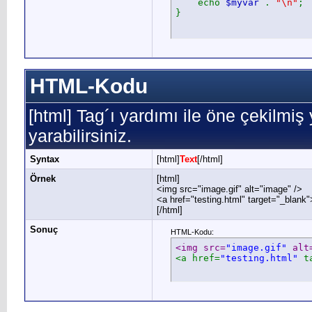
echo
$myvar
.
"\n"
;
}
HTML-Kodu
[html] Tag´ı yardımı ile öne çekilmi
yarabilirsiniz.
Syntax
[html]
Text
[/html]
Örnek
[html]
<img src="image.gif" alt="image" />
<a href="testing.html" target="_blank
[/html]
Sonuç
HTML-Kodu:
<img src=
"image.gif"
 alt
<a href=
"testing.html"
 t