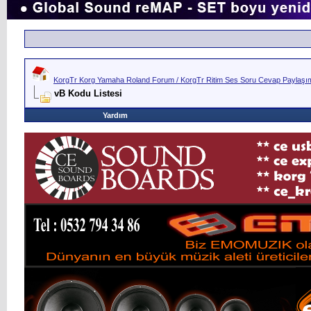
KorgTr Korg Yamaha Roland Forum / KorgTr Ritim Ses Soru Cevap Paylaşım 
vB Kodu Listesi
Yardım