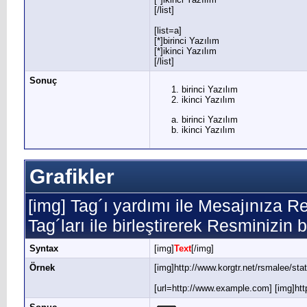
[/list]
[list=a]
[*]birinci Yazılım
[*]ikinci Yazılım
[/list]
Sonuç
birinci Yazılım
ikinci Yazılım
birinci Yazılım
ikinci Yazılım
Grafikler
[img] Tag´ı yardımı ile Mesajınıza R
Tag´ları ile birleştirerek Resminizin 
Syntax
[img]
Text
[/img]
Örnek
[img]http://www.korgtr.net/rsmalee/sta
[url=http://www.example.com] [img]http