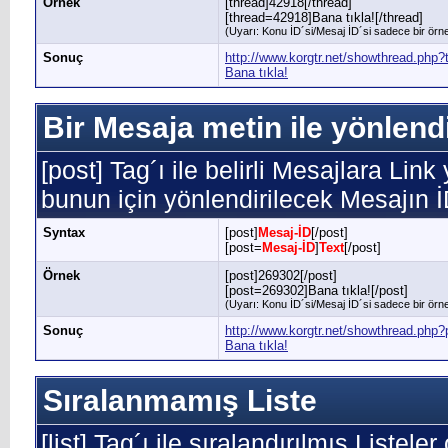
Örnek
[thread]42918[/thread]
[thread=42918]Bana tıkla![/thread]
(Uyarı: Konu İD´si/Mesaj İD´si sadece bir örnek
Sonuç
http://www.korgtr.net/showthread.php
Bana tıkla!
Bir Mesaja metin ile yönlend
[post] Tag´ı ile belirli Mesajlara Link
bunun için yönlendirilecek Mesajın 
Syntax
[post]
Mesaj-İD
[/post]
[post=
Mesaj-İD
]
Text
[/post]
Örnek
[post]269302[/post]
[post=269302]Bana tıkla![/post]
(Uyarı: Konu İD´si/Mesaj İD´si sadece bir örnek
Sonuç
http://www.korgtr.net/showthread.ph
Bana tıkla!
Sıralanmamış Liste
[list] Tag´ı ile sıralandırılmış Listele