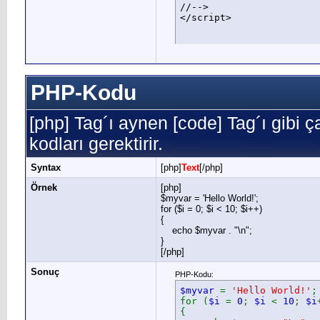
//-->

</script>
PHP-Kodu
[php] Tag´ı aynen [code] Tag´ı gibi ça
kodları gerektirir.
Syntax
[php]
Text
[/php]
Örnek
[php]
$myvar = 'Hello World!';
for ($
i = 0; $i < 10; $i++)
{
echo $myvar . "\n";
}
[/php]
Sonuç
PHP-Kodu:
$myvar
=
'Hello World!'
;
for (
$i
=
0
;
$i
<
10
;
$i
{