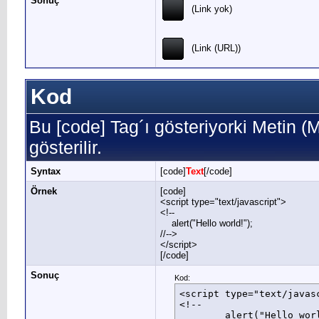
Sonuç
(Link yok)
(Link (URL))
Kod
Bu [code] Tag´ı gösteriyorki Metin 
gösterilir.
Syntax
[code]
Text
[/code]
Örnek
[code]
<script type="text/javascript">
<!--
alert("Hello world!");
//-->
</script>
[/code]
Sonuç
Kod:
<script type="text/javasc
<!--

	alert("Hello world!");
