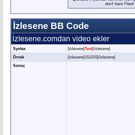
don't have Flash 
İzlesene BB Code
İzlesene.comdan video ekler
Syntax
[izlesene]
Text
[/izlesene]
Örnek
[izlesene]151015[/izlesene]
Sonuç