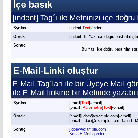
İçe basık
[indent] Tag´ı ile Metninizi içe doğru 
Syntax
[indent]
Text
[/indent]
Örnek
[indent]Bu Yazı içe doğru bastırılmıştır
Sonuç
Bu Yazı içe doğru bastırılmıştır
E-Mail-Linki oluştur
E-Mail-Tag´ları ile bir Üyeye Mail gö
ile E-Mail linkine bir Metinde yazabili
Syntax
[email]
Text
[/email]
[email=
Parametre
]
Text
[/email]
Örnek
[email]j.doe@example.com[/email]
[email=j.doe@example.com]Bana E-Mai
Sonuç
j.doe@example.com
Bana E-Mail gönder