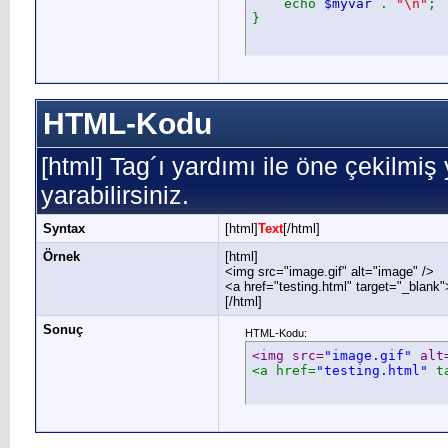
echo
$myvar
.
"\n"
;
}
HTML-Kodu
[html] Tag´ı yardımı ile öne çekilmi
yarabilirsiniz.
Syntax
[html]
Text
[/html]
Örnek
[html]
<img src="image.gif" alt="image" />
<a href="testing.html" target="_blank
[/html]
Sonuç
HTML-Kodu:
<img src=
"image.gif"
 alt
<a href=
"testing.html"
 t