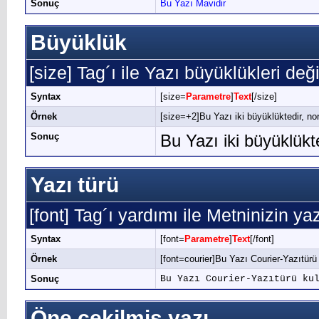
Sonuç
Bu Yazı Mavidir
Büyüklük
[size] Tag´ı ile Yazı büyüklükleri değişt
Syntax
[size=
Parametre
]
Text
[/size]
Örnek
[size=+2]Bu Yazı iki büyüklüktedir, no
Sonuç
Bu Yazı iki büyüklük
Yazı türü
[font] Tag´ı yardımı ile Metninizin yaz
Syntax
[font=
Parametre
]
Text
[/font]
Örnek
[font=courier]Bu Yazı Courier-Yazıtürü 
Sonuç
Bu Yazı Courier-Yazıtürü ku
Öne çekilmiş yazı