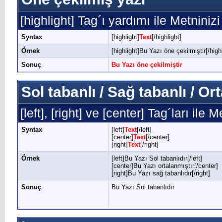
[highlight] Tag´ı yardımı ile Metninizi
Syntax
[highlight]
Text
[/highlight]
Örnek
[highlight]Bu Yazı öne çekilmiştir[/highl
Sonuç
Bu Yazı öne çekilmiştir
Sol tabanlı / Sağ tabanlı / O
[left], [right] ve [center] Tag´ları ile
Syntax
[left]
Text
[/left]
[center]
Text
[/center]
[right]
Text
[/right]
Örnek
[left]Bu Yazı Sol tabanlıdır[/left]
[center]Bu Yazı ortalanmıştır[/center]
[right]Bu Yazı sağ tabanlıdır[/right]
Sonuç
Bu Yazı Sol tabanlıdır