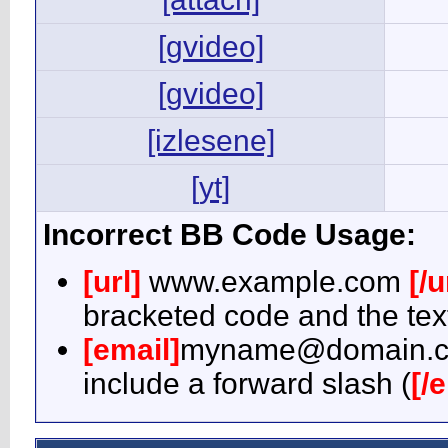
[gvideo]
[gvideo]
[izlesene]
[yt]
Incorrect BB Code Usage:
[url]
www.example.com
[/u
bracketed code and the text
[email]
myname@domain.
include a forward slash (
[/