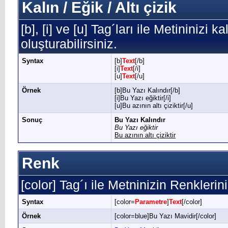
Kalın / Eğik / Altı çizik
[b], [i] ve [u] Tag´ları ile Metininizi k
oluşturabilirsiniz.
Syntax
[b]
Text
[/b]
[i]
Text
[/i]
[u]
Text
[/u]
Örnek
[b]Bu Yazı Kalındır[/b]
[i]Bu Yazı eğiktir[/i]
[u]Bu azının altı çiziktir[/u]
Sonuç
Bu Yazı Kalındır
Bu Yazı eğiktir
Bu azının altı çiziktir
Renk
[color] Tag´ı ile Metninizin Renklerini 
Syntax
[color=
Parametre
]
Text
[/color]
Örnek
[color=blue]Bu Yazı Mavidir[/color]