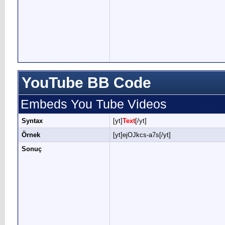
YouTube BB Code
Embeds You Tube Videos
Syntax
[yt]
Text
[/yt]
Örnek
[yt]ejOJkcs-a7s[/yt]
Sonuç