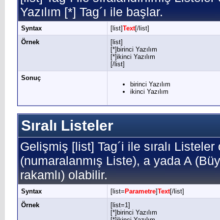
Yazılım [*] Tag´ı ile başlar.
Syntax
[list]
Text
[/list]
Örnek
[list]
[*]birinci Yazılım
[*]ikinci Yazılım
[/list]
Sonuç
birinci Yazılım
ikinci Yazılım
Sıralı Listeler
Gelişmiş [list] Tag´i ile sıralı Listele
(numaralanmış Liste), a yada A (Büyü
rakamlı) olabilir.
Syntax
[list=
Parametre
]
Text
[/list]
Örnek
[list=1]
[*]birinci Yazılım
[*]ikinci Yazılım