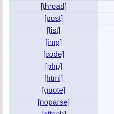
[thread]
[post]
[list]
[img]
[code]
[php]
[html]
[quote]
[noparse]
[attach]