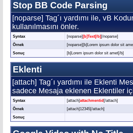
Stop BB Code Parsing
[noparse] Tag´ı yardımı ile, vB Kod
kullanılmasını önler.
Syntax
[noparse]
[b]Text[/b]
[/noparse]
Örnek
[noparse][b]Lorem ipsum dolor sit amet
Sonuç
[b]Lorem ipsum dolor sit amet[/b]
Eklenti
[attach] Tag´ı yardımı ile Eklenti Mesa
sadece Mesaja eklenen Eklentiler içi
Syntax
[attach]
attachmentid
[/attach]
Örnek
[attach]12345[/attach]
Sonuç