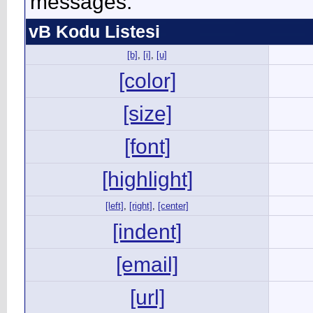
messages.
vB Kodu Listesi
[b]
,
[i]
,
[u]
[color]
[size]
[font]
[highlight]
[left]
,
[right]
,
[center]
[indent]
[email]
[url]