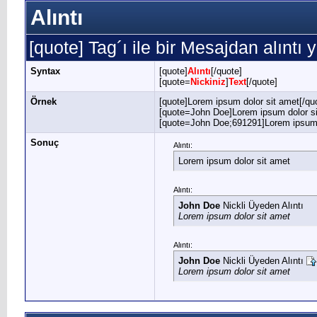
Alıntı
[quote] Tag´ı ile bir Mesajdan alıntı y
Syntax
[quote]
Alıntı
[/quote]
[quote=
Nickiniz
]
Text
[/quote]
Örnek
[quote]Lorem ipsum dolor sit amet[/qu
[quote=John Doe]Lorem ipsum dolor si
[quote=John Doe;691291]Lorem ipsum d
Sonuç
Alıntı:
Lorem ipsum dolor sit amet
Alıntı:
John Doe
Nickli Üyeden Alıntı
Lorem ipsum dolor sit amet
Alıntı:
John Doe
Nickli Üyeden Alıntı
Lorem ipsum dolor sit amet