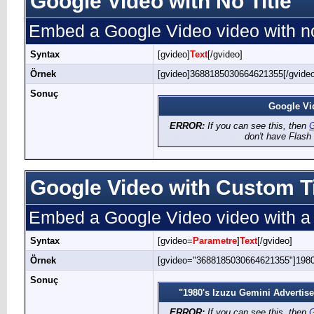
Google Video with No Title
Embed a Google Video video with no
Syntax
[gvideo]
Text
[/gvideo]
Örnek
[gvideo]3688185030664621355[/gvideo
Sonuç
Google Vi
ERROR:
If you can see this, then
G
don't have Flash 
Google Video with Custom Ti
Embed a Google Video video with a c
Syntax
[gvideo=
Parametre
]
Text
[/gvideo]
Örnek
[gvideo="3688185030664621355"]1980'
Sonuç
"1980's Izuzu Gemini Advertis
ERROR:
If you can see this, then
G