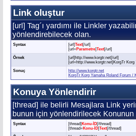
Link oluştur
[url] Tag´ı yardımı ile Linkler yazabil
yönlendirebilecek olan.
Syntax
[url]
Text
[/url]
[url=
Parametre
]
Text
[/url]
Örnek
[url]http://www.korgtr.net[/url]
[url=http://www.korgtr.net]KorgTr Kor
Sonuç
http://www.korgtr.net
KorgTr Korg Yamaha Roland Forum / K
Konuya Yönlendirir
[thread] ile belirli Mesajlara Link yer
bunun için yönlendirilecek Konunun 
Syntax
[thread]
Konu-İD
[/thread]
[thread=
Konu-İD
]
Text
[/thread]