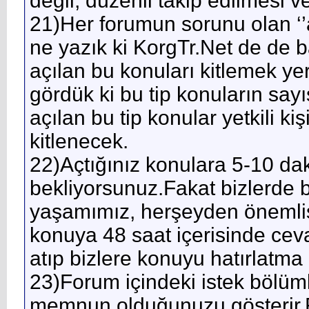
değil, düzenli takip edilmesi 
21)Her forumun sorunu olan ‘
ne yazık ki KorgTr.Net de de ba
açılan bu konuları kitlemek yer
gördük ki bu tip konuların say
açılan bu tip konular yetkili k
kitlenecek.
22)Açtığınız konulara 5-10 da
bekliyorsunuz.Fakat bizlerde b
yaşamımız, herşeyden önemlis
konuya 48 saat içerisinde ceva
atıp bizlere konuyu hatırlatma
23)Forum içindeki istek bölüm
memnun olduğunuzu gösterir.Fak