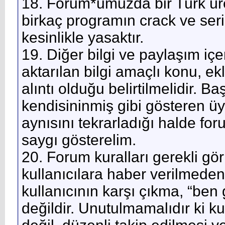
18. Forum*umuzda bir Türk üret
birkaç programın crack ve seri
kesinlikle yasaktır.
19. Diğer bilgi ve paylaşım içe
aktarılan bilgi amaçlı konu, e
alıntı olduğu belirtilmelidir. B
kendisininmiş gibi gösteren üy
aynısını tekrarladığı halde fo
saygı gösterelim.
20. Forum kuralları gerekli gö
kullanıcılara haber verilmeden d
kullanıcının karşı çıkma, “ben
değildir. Unutulmamalıdır ki k