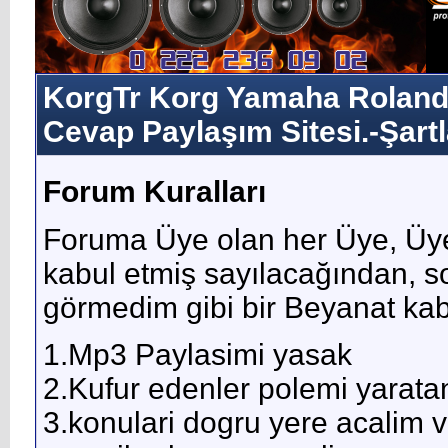
KorgTr Korg Yamaha Roland 
Cevap Paylaşım Sitesi.-Şartl
Forum Kuralları
Foruma Üye olan her Üye, Üye
kabul etmiş sayılacağından, 
görmedim gibi bir Beyanat kab
1.Mp3 Paylasimi yasak
2.Kufur edenler polemi yarata
3.konulari dogru yere acalim v