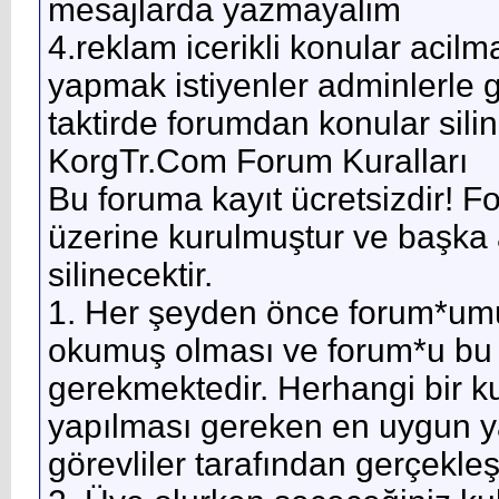
mesajlarda yazmayalim
4.reklam icerikli konular acilm
yapmak istiyenler adminlerle g
taktirde forumdan konular silini
KorgTr.Com Forum Kuralları
Bu foruma kayıt ücretsizdir! Fo
üzerine kurulmuştur ve başka 
silinecektir.
1. Her şeyden önce forum*umu
okumuş olması ve forum*u bu 
gerekmektedir. Herhangi bir k
yapılması gereken en uygun y
görevliler tarafından gerçekleşti