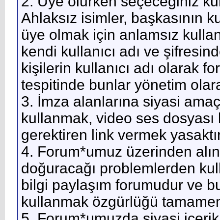
2. Üye olurken seçeceğiniz kull
Ahlaksız isimler, başkasının kul
üye olmak için anlamsız kullan
kendi kullanıcı adı ve şifresind
kişilerin kullanıcı adı olarak 
tespitinde bunlar yönetim olar
3. İmza alanlarına siyasi ama
kullanmak, video ses dosyası
gerektiren link vermek yasaktır
4. Forum*umuz üzerinden alın
doğuracağı problemlerden kull
bilgi paylaşım forumudur ve bu
kullanmak özgürlüğü tamamen k
5. Forum*umuzda siyasi içerikli