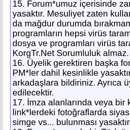
15. Forum*umuz içerisinde zara
yasaktır. Mesuliyet zaten kulla
da mağdur durumda bırakmama
programların hepsi virüs taram
dosya ve programları virüs tar
KorgTr.Net Sorumluluk almaz.
16. Üyelik gerektiren başka fo
PM*ler dahil kesinlikle yasaktı
arkadaşlara bildiriniz. Ayrıc
edilecektir.
17. İmza alanlarında veya bir
link*lerdeki fotoğraflarda siyas
simge vs... bulunması yasaktır