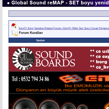
KorgTr Korg Yamaha Roland Forum / KorgTr Ritim Ses Soru Cevap Paylaşım 
Forum Kuralları
Yardım