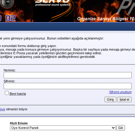
ir yere girmeye çalışıyorsunuz. Bunun sebebleri aşağıda açıklanmıştır:
n sonundaki formu doldurup giriş yapın.
faya, mesaja yada konuya girmeye çalışıyorsunuz. Başka bir sayfaya yada mesaja girmeyi de
erimize E-Posta yazarak yetkilerinizi gözden geçirmesini talep ediniz.
liğiniz yasaklanmış yada üyeliğinizin aktifleştirilmesi gerekebilir.
Nickiniz:
Şifreniz:
Şifremi unuttum
Beni hatırla
üye
olmanizi istiyor.
Hizli Erisim