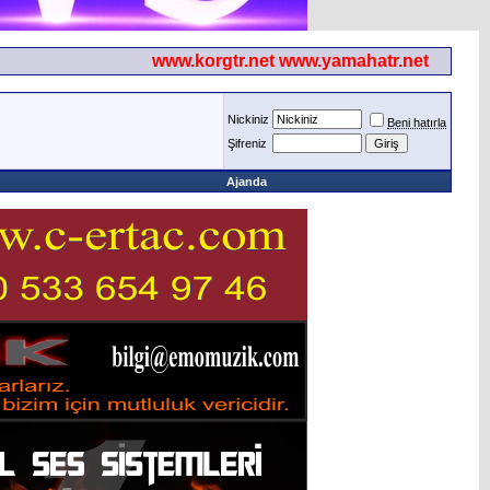
www.korgtr.net www.yamahatr.net
Nickiniz
Beni hatırla
Şifreniz
Ajanda