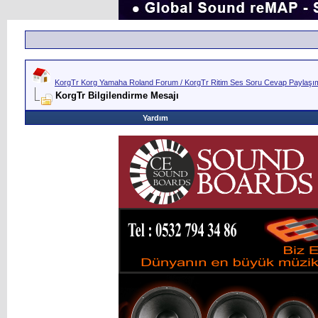
KorgTr Korg Yamaha Roland Forum / KorgTr Ritim Ses Soru Cevap Paylaşım 
KorgTr Bilgilendirme Mesajı
Yardım