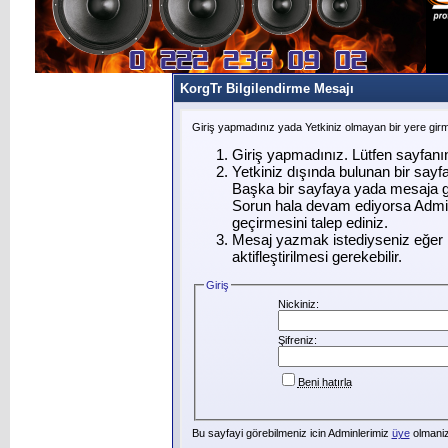
KorgTr Bilgilendirme Mesajı
Giriş yapmadınız yada Yetkiniz olmayan bir yere gir
Giriş yapmadınız. Lütfen sayfanı
Yetkiniz dışında bulunan bir say
Başka bir sayfaya yada mesaja g
Sorun hala devam ediyorsa Admin
geçirmesini talep ediniz.
Mesaj yazmak istediyseniz eğer ü
aktifleştirilmesi gerekebilir.
Giriş
Nickiniz:
Şifreniz:
Beni hatırla
Bu sayfayi görebilmeniz icin Adminlerimiz
üye
olmanizi