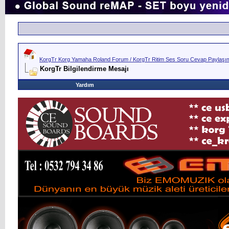
KorgTr Korg Yamaha Roland Forum / KorgTr Ritim Ses Soru Cevap Paylaşım 
KorgTr Bilgilendirme Mesajı
Yardım