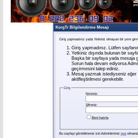
KorgTr Bilgilendirme Mesajı
Giriş yapmadınız yada Yetkiniz olmayan bir yere gir
Giriş yapmadınız. Lütfen sayfanı
Yetkiniz dışında bulunan bir say
Başka bir sayfaya yada mesaja g
Sorun hala devam ediyorsa Admin
geçirmesini talep ediniz.
Mesaj yazmak istediyseniz eğer ü
aktifleştirilmesi gerekebilir.
Giriş
Nickiniz:
Şifreniz:
Beni hatırla
Bu sayfayi görebilmeniz icin Adminlerimiz
üye
olmanizi