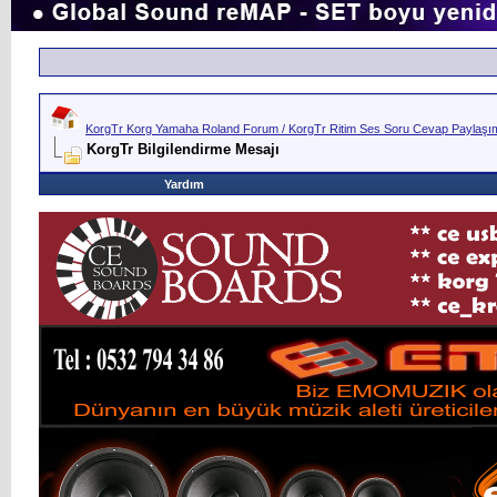
KorgTr Korg Yamaha Roland Forum / KorgTr Ritim Ses Soru Cevap Paylaşım 
KorgTr Bilgilendirme Mesajı
Yardım