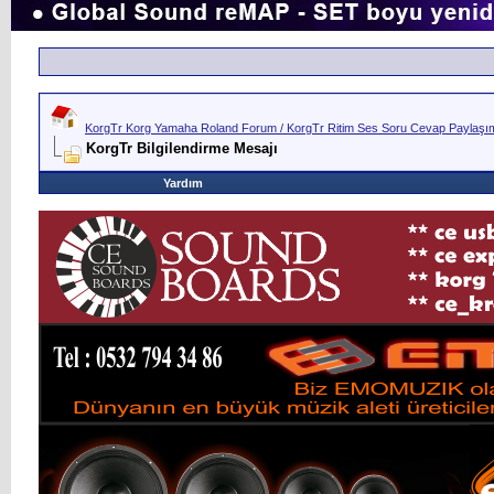
KorgTr Korg Yamaha Roland Forum / KorgTr Ritim Ses Soru Cevap Paylaşım 
KorgTr Bilgilendirme Mesajı
Yardım