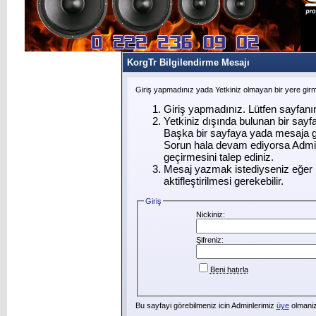
KorgTr Bilgilendirme Mesajı
Giriş yapmadınız yada Yetkiniz olmayan bir yere gir
Giriş yapmadınız. Lütfen sayfanı
Yetkiniz dışında bulunan bir say
Başka bir sayfaya yada mesaja g
Sorun hala devam ediyorsa Admin
geçirmesini talep ediniz.
Mesaj yazmak istediyseniz eğer ü
aktifleştirilmesi gerekebilir.
Giriş
Nickiniz:
Şifreniz:
Beni hatırla
Bu sayfayi görebilmeniz icin Adminlerimiz
üye
olmanizi