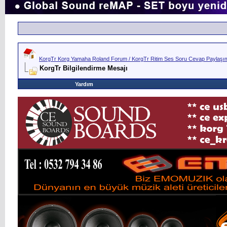
KorgTr Korg Yamaha Roland Forum / KorgTr Ritim Ses Soru Cevap Paylaşım 
KorgTr Bilgilendirme Mesajı
Yardım