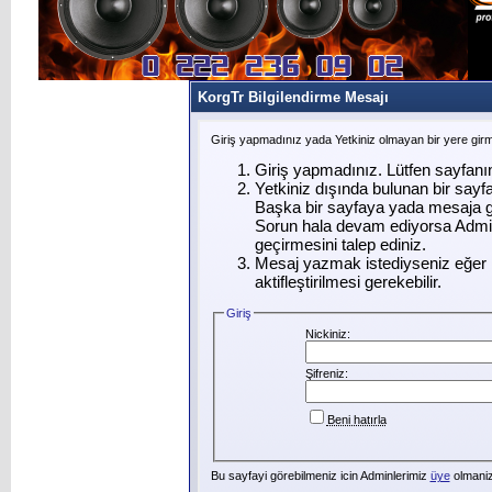
KorgTr Bilgilendirme Mesajı
Giriş yapmadınız yada Yetkiniz olmayan bir yere gir
Giriş yapmadınız. Lütfen sayfanı
Yetkiniz dışında bulunan bir say
Başka bir sayfaya yada mesaja g
Sorun hala devam ediyorsa Admin
geçirmesini talep ediniz.
Mesaj yazmak istediyseniz eğer ü
aktifleştirilmesi gerekebilir.
Giriş
Nickiniz:
Şifreniz:
Beni hatırla
Bu sayfayi görebilmeniz icin Adminlerimiz
üye
olmanizi