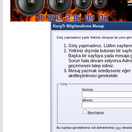
KorgTr Bilgilendirme Mesajı
Giriş yapmadınız yada Yetkiniz olmayan bir yere gir
Giriş yapmadınız. Lütfen sayfanı
Yetkiniz dışında bulunan bir say
Başka bir sayfaya yada mesaja g
Sorun hala devam ediyorsa Admin
geçirmesini talep ediniz.
Mesaj yazmak istediyseniz eğer ü
aktifleştirilmesi gerekebilir.
Giriş
Nickiniz:
Şifreniz:
Beni hatırla
Bu sayfayi görebilmeniz icin Adminlerimiz
üye
olmanizi