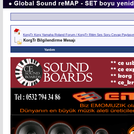
KorgTr Korg Yamaha Roland Forum / KorgTr Ritim Ses Soru Cevap Paylaşım 
KorgTr Bilgilendirme Mesajı
Yardım