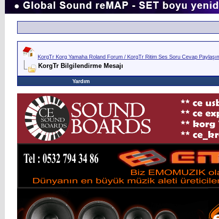
KorgTr Korg Yamaha Roland Forum / KorgTr Ritim Ses Soru Cevap Paylaşım 
KorgTr Bilgilendirme Mesajı
Yardım