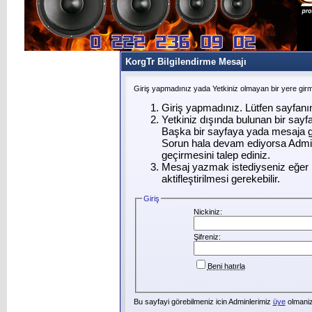
KorgTr Bilgilendirme Mesajı
Giriş yapmadınız yada Yetkiniz olmayan bir yere gir
Giriş yapmadınız. Lütfen sayfanı
Yetkiniz dışında bulunan bir say
Başka bir sayfaya yada mesaja g
Sorun hala devam ediyorsa Admin
geçirmesini talep ediniz.
Mesaj yazmak istediyseniz eğer ü
aktifleştirilmesi gerekebilir.
Giriş
Nickiniz:
Şifreniz:
Beni hatırla
Bu sayfayi görebilmeniz icin Adminlerimiz
üye
olmanizi