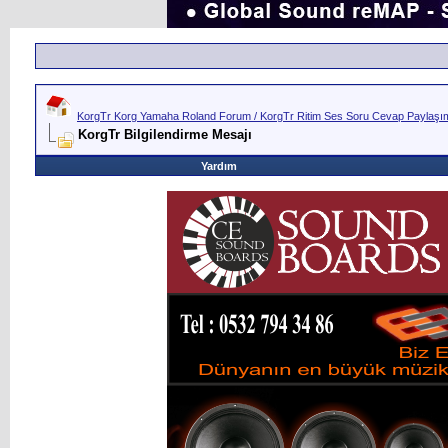
KorgTr Korg Yamaha Roland Forum / KorgTr Ritim Ses Soru Cevap Paylaşım 
KorgTr Bilgilendirme Mesajı
Yardım