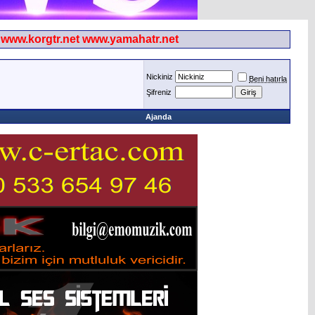
korgtr.net www.yamahatr.net
Nickiniz
Beni hatırla
Şifreniz
Ajanda