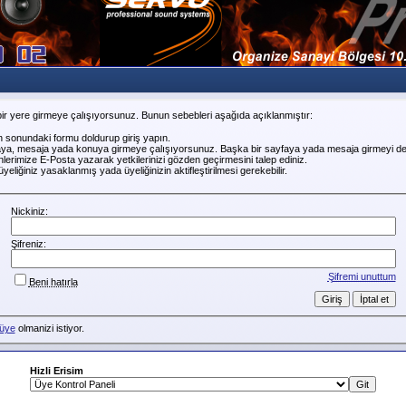
ir yere girmeye çalışıyorsunuz. Bunun sebebleri aşağıda açıklanmıştır:
n sonundaki formu doldurup giriş yapın.
faya, mesaja yada konuya girmeye çalışıyorsunuz. Başka bir sayfaya yada mesaja girmeyi de
erimize E-Posta yazarak yetkilerinizi gözden geçirmesini talep ediniz.
liğiniz yasaklanmış yada üyeliğinizin aktifleştirilmesi gerekebilir.
Nickiniz:
Şifreniz:
Şifremi unuttum
Beni hatırla
üye
olmanizi istiyor.
Hizli Erisim