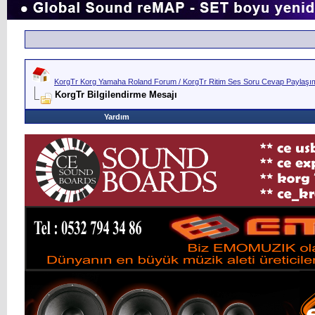
KorgTr Korg Yamaha Roland Forum / KorgTr Ritim Ses Soru Cevap Paylaşım 
KorgTr Bilgilendirme Mesajı
Yardım