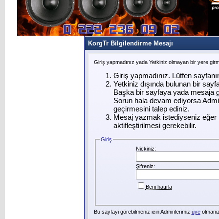
KorgTr Bilgilendirme Mesajı
Giriş yapmadınız yada Yetkiniz olmayan bir yere gir
Giriş yapmadınız. Lütfen sayfanı
Yetkiniz dışında bulunan bir say
Başka bir sayfaya yada mesaja g
Sorun hala devam ediyorsa Admin
geçirmesini talep ediniz.
Mesaj yazmak istediyseniz eğer ü
aktifleştirilmesi gerekebilir.
Giriş
Nickiniz:
Şifreniz:
Beni hatırla
Bu sayfayi görebilmeniz icin Adminlerimiz
üye
olmanizi