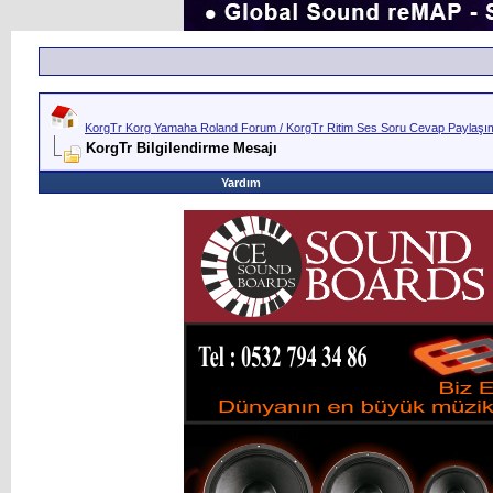
KorgTr Korg Yamaha Roland Forum / KorgTr Ritim Ses Soru Cevap Paylaşım 
KorgTr Bilgilendirme Mesajı
Yardım