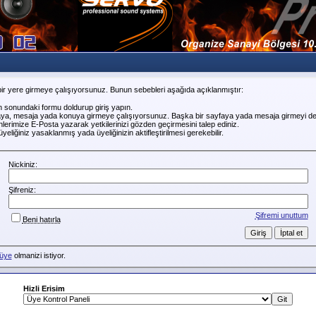
ir yere girmeye çalışıyorsunuz. Bunun sebebleri aşağıda açıklanmıştır:
n sonundaki formu doldurup giriş yapın.
faya, mesaja yada konuya girmeye çalışıyorsunuz. Başka bir sayfaya yada mesaja girmeyi de
erimize E-Posta yazarak yetkilerinizi gözden geçirmesini talep ediniz.
liğiniz yasaklanmış yada üyeliğinizin aktifleştirilmesi gerekebilir.
Nickiniz:
Şifreniz:
Şifremi unuttum
Beni hatırla
üye
olmanizi istiyor.
Hizli Erisim