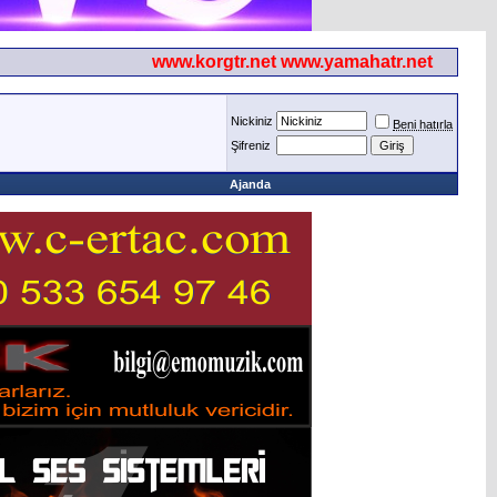
www.korgtr.net www.yamahatr.net
Nickiniz
Beni hatırla
Şifreniz
Ajanda