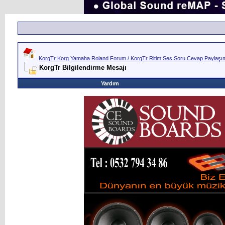
KorgTr Korg Yamaha Roland Forum / KorgTr Ritim Ses Soru Cevap Paylaşım 
KorgTr Bilgilendirme Mesajı
Yardım