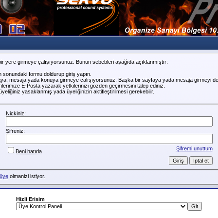
ir yere girmeye çalışıyorsunuz. Bunun sebebleri aşağıda açıklanmıştır:
n sonundaki formu doldurup giriş yapın.
faya, mesaja yada konuya girmeye çalışıyorsunuz. Başka bir sayfaya yada mesaja girmeyi de
erimize E-Posta yazarak yetkilerinizi gözden geçirmesini talep ediniz.
liğiniz yasaklanmış yada üyeliğinizin aktifleştirilmesi gerekebilir.
Nickiniz:
Şifreniz:
Şifremi unuttum
Beni hatırla
üye
olmanizi istiyor.
Hizli Erisim