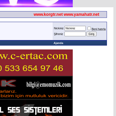
www.korgtr.net www.yamahatr.net
Nickiniz
Beni hatırla
Şifreniz
Ajanda