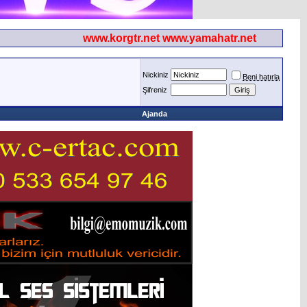
www.korgtr.net www.yamahatr.net
Nickiniz
Beni hatırla
Şifreniz
Ajanda