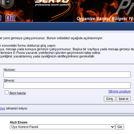
ir yere girmeye çalışıyorsunuz. Bunun sebebleri aşağıda açıklanmıştır:
n sonundaki formu doldurup giriş yapın.
faya, mesaja yada konuya girmeye çalışıyorsunuz. Başka bir sayfaya yada mesaja girmeyi de
erimize E-Posta yazarak yetkilerinizi gözden geçirmesini talep ediniz.
liğiniz yasaklanmış yada üyeliğinizin aktifleştirilmesi gerekebilir.
Nickiniz:
Şifreniz:
Şifremi unuttum
Beni hatırla
üye
olmanizi istiyor.
Hizli Erisim