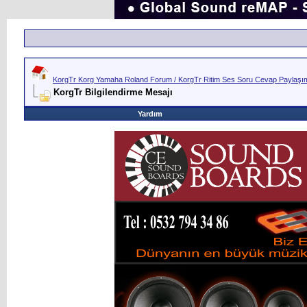
KorgTr Korg Yamaha Roland Forum / KorgTr Ritim Ses Soru Cevap Paylaşım 
KorgTr Bilgilendirme Mesajı
Yardım