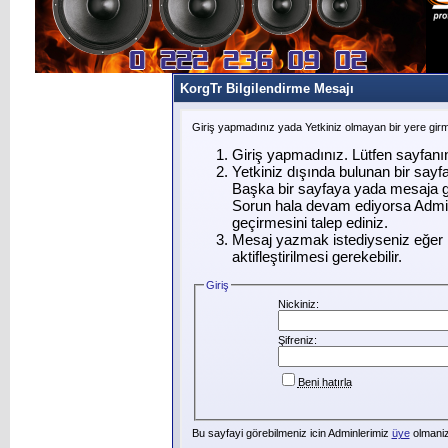
KorgTr Bilgilendirme Mesajı
Giriş yapmadınız yada Yetkiniz olmayan bir yere gir
Giriş yapmadınız. Lütfen sayfanı
Yetkiniz dışında bulunan bir say
Başka bir sayfaya yada mesaja g
Sorun hala devam ediyorsa Admin
geçirmesini talep ediniz.
Mesaj yazmak istediyseniz eğer ü
aktifleştirilmesi gerekebilir.
Giriş
Nickiniz:
Şifreniz:
Beni hatırla
Bu sayfayi görebilmeniz icin Adminlerimiz
üye
olmanizi