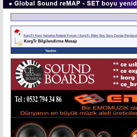
KorgTr Korg Yamaha Roland Forum / KorgTr Ritim Ses Soru Cevap Paylaşım 
KorgTr Bilgilendirme Mesajı
Yardım